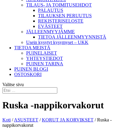
TILAUS- JA TOIMITUSEHDOT
PALAUTUS
TILAUKSEN PERUUTUS
REKISTERISELOSTE
EVÄSTEET
JÄLLEENMYYJÄMME
TIETOA JÄLLEENMYYNNISTÄ
Usein kysytyt kysymyset – UKK
TIETOA MEISTÄ
PUINELAISET
YHTEYSTIEDOT
PUINEN TARINA
PUINEN BLOGI
OSTOSKORI
Valitse sivu
Ruska -nappikorvakorut
Koti
/
ASUSTEET
/
KORUT JA KORVIKSET
/ Ruska -
nappikorvakorut