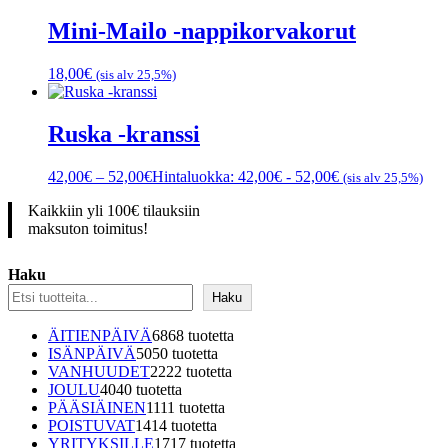
Mini-Mailo -nappikorvakorut
18,00
€
(sis alv 25,5%)
Ruska -kranssi
42,00
€
–
52,00
€
Hintaluokka: 42,00€ - 52,00€
(sis alv 25,5%)
Kaikkiin yli 100€ tilauksiin
maksuton toimitus!
Haku
Haku
ÄITIENPÄIVÄ
68
68 tuotetta
ISÄNPÄIVÄ
50
50 tuotetta
VANHUUDET
22
22 tuotetta
JOULU
40
40 tuotetta
PÄÄSIÄINEN
11
11 tuotetta
POISTUVAT
14
14 tuotetta
YRITYKSILLE
17
17 tuotetta