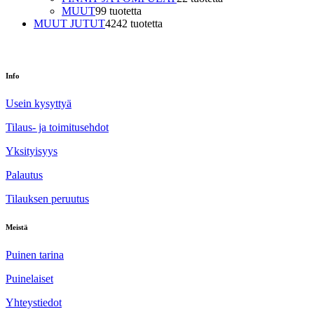
MUUT
9
9 tuotetta
MUUT JUTUT
42
42 tuotetta
Info
Usein kysyttyä
Tilaus- ja toimitusehdot
Yksityisyys
Palautus
Tilauksen peruutus
Meistä
Puinen tarina
Puinelaiset
Yhteystiedot