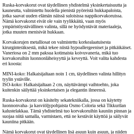
Ruska-korvakorut ovat täydellinen yhdistelmä yksinkertaisuutta ja
kauneutta, valmistettu huolella pienistä pyöreistä hukkapaloista,
jotka saavat uuden elämän näissä suloisissa nappikorvakoruissa.
Nämä korvakorut eivät ole vain tyylikkäitä, vaan myös
ympäristöystävällinen valinta, sillä ne hyödyntävät materiaaleja,
jotka muuten menisivät hukkaan.
Korvakorujen metalliosat on valmistettu korkealaatuisesta
kirurginteräksestä, mikä tekee niistä hypoallergeeniset ja pitkäikäiset.
Vaneriosa on 2 mm paksua kotimaista koivuvaneria, mikä tuo
korvakoruihin luonnonläheisyyttä ja keveyttä. Voit valita kahdesta
eri koosta:
MINI-koko: Halkaisijaltaan noin 1 cm, täydellinen valinta hillityn
tyylin ystäville.
ISO-koko: Halkaisijaltaan 2 cm, näyttävämpi vaihtoehto, joka
kuitenkin säilyttää yksinkertaisen ja elegantin ilmeensä.
Ruska-korvakorut on käsitelty sekatekniikalla, jossa on käytetty
luonnonvaha- ja kasviöljypohjaista Osmo Coloria sekä Tikkurilan
kalustelakkaa. Tämä yhdistelmä tuo korvakoruihin kauniin pinnan ja
suojaa niitä samalla, varmistaen, että ne kestävät käyttöä ja säilyvät
kauniina pitkään.
Nämä korvakorut ovat täydellinen lisä asuun kuin asuun, ja niiden