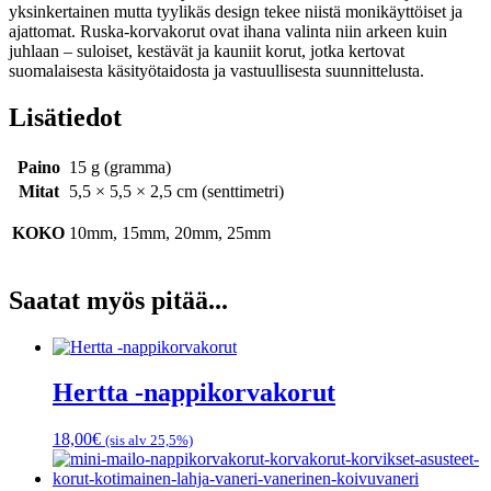
yksinkertainen mutta tyylikäs design tekee niistä monikäyttöiset ja
ajattomat. Ruska-korvakorut ovat ihana valinta niin arkeen kuin
juhlaan – suloiset, kestävät ja kauniit korut, jotka kertovat
suomalaisesta käsityötaidosta ja vastuullisesta suunnittelusta.
Lisätiedot
Paino
15 g (gramma)
Mitat
5,5 × 5,5 × 2,5 cm (senttimetri)
KOKO
10mm, 15mm, 20mm, 25mm
Saatat myös pitää...
Hertta -nappikorvakorut
18,00
€
(sis alv 25,5%)