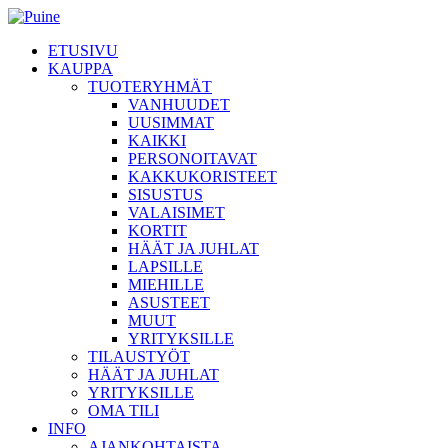
ETUSIVU
KAUPPA
TUOTERYHMÄT
VANHUUDET
UUSIMMAT
KAIKKI
PERSONOITAVAT
KAKKUKORISTEET
SISUSTUS
VALAISIMET
KORTIT
HÄÄT JA JUHLAT
LAPSILLE
MIEHILLE
ASUSTEET
MUUT
YRITYKSILLE
TILAUSTYÖT
HÄÄT JA JUHLAT
YRITYKSILLE
OMA TILI
INFO
AJANKOHTAISTA