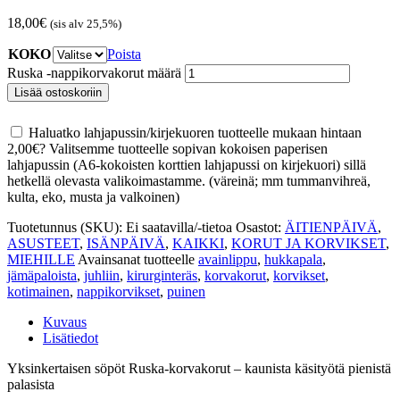
18,00
€
(sis alv 25,5%)
KOKO
Poista
Ruska -nappikorvakorut määrä
Lisää ostoskoriin
Haluatko lahjapussin/kirjekuoren tuotteelle mukaan hintaan
2,00
€
? Valitsemme tuotteelle sopivan kokoisen paperisen
lahjapussin (A6-kokoisten korttien lahjapussi on kirjekuori) sillä
hetkellä olevasta valikoimastamme. (väreinä; mm tummanvihreä,
kulta, eko, musta ja valkoinen)
Tuotetunnus (SKU):
Ei saatavilla/-tietoa
Osastot:
ÄITIENPÄIVÄ
,
ASUSTEET
,
ISÄNPÄIVÄ
,
KAIKKI
,
KORUT JA KORVIKSET
,
MIEHILLE
Avainsanat tuotteelle
avainlippu
,
hukkapala
,
jämäpaloista
,
juhliin
,
kirurginteräs
,
korvakorut
,
korvikset
,
kotimainen
,
nappikorvikset
,
puinen
Kuvaus
Lisätiedot
Yksinkertaisen söpöt Ruska-korvakorut – kaunista käsityötä pienistä
palasista