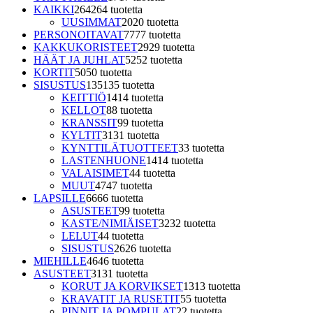
KAIKKI
264
264 tuotetta
UUSIMMAT
20
20 tuotetta
PERSONOITAVAT
77
77 tuotetta
KAKKUKORISTEET
29
29 tuotetta
HÄÄT JA JUHLAT
52
52 tuotetta
KORTIT
50
50 tuotetta
SISUSTUS
135
135 tuotetta
KEITTIÖ
14
14 tuotetta
KELLOT
8
8 tuotetta
KRANSSIT
9
9 tuotetta
KYLTIT
31
31 tuotetta
KYNTTILÄTUOTTEET
3
3 tuotetta
LASTENHUONE
14
14 tuotetta
VALAISIMET
4
4 tuotetta
MUUT
47
47 tuotetta
LAPSILLE
66
66 tuotetta
ASUSTEET
9
9 tuotetta
KASTE/NIMIÄISET
32
32 tuotetta
LELUT
4
4 tuotetta
SISUSTUS
26
26 tuotetta
MIEHILLE
46
46 tuotetta
ASUSTEET
31
31 tuotetta
KORUT JA KORVIKSET
13
13 tuotetta
KRAVATIT JA RUSETIT
5
5 tuotetta
PINNIT JA POMPULAT
2
2 tuotetta