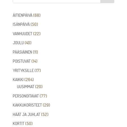
68
ÄITIENPÄIVÄ
68
tuotetta
50
ISÄNPÄIVÄ
50
tuotetta
22
VANHUUDET
22
tuotetta
40
JOULU
40
tuotetta
11
PÄÄSIÄINEN
11
tuotetta
14
POISTUVAT
14
tuotetta
17
YRITYKSILLE
17
tuotetta
264
KAIKKI
264
tuotetta
20
UUSIMMAT
20
tuotetta
77
PERSONOITAVAT
77
tuotetta
29
KAKKUKORISTEET
29
tuotetta
52
HÄÄT JA JUHLAT
52
tuotetta
50
KORTIT
50