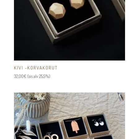
KIVI -KORVAKORUT
32,00
€
(sis alv 25,5%)