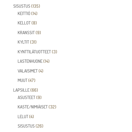
tuotetta
135
SISUSTUS
135
14
tuotetta
KEITTIÖ
14
tuotetta
8
KELLOT
8
tuotetta
9
KRANSSIT
9
tuotetta
31
KYLTIT
31
tuotetta
3
KYNTTILÄTUOTTEET
3
tuotetta
14
LASTENHUONE
14
tuotetta
4
VALAISIMET
4
tuotetta
47
MUUT
47
tuotetta
66
LAPSILLE
66
tuotetta
9
ASUSTEET
9
tuotetta
32
KASTE/NIMIÄISET
32
tuotetta
4
LELUT
4
tuotetta
26
SISUSTUS
26