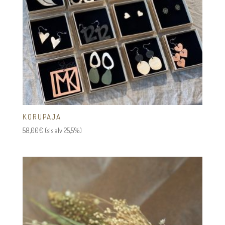
KORUPAJA
58,00
€
(sis alv 25,5%)