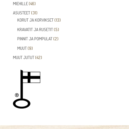
tuotetta
46
MIEHILLE
46
tuotetta
31
ASUSTEET
31
tuotetta
13
KORUT JA KORVIKSET
13
tuotetta
5
KRAVATIT JA RUSETIT
5
tuotetta
2
PINNIT JA POMPULAT
2
tuotetta
9
MUUT
9
tuotetta
42
MUUT JUTUT
42
tuotetta