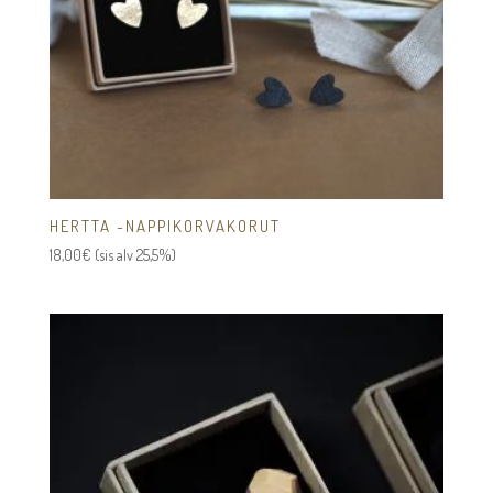
HERTTA -NAPPIKORVAKORUT
18,00
€
(sis alv 25,5%)