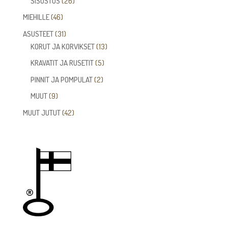
26
SISUSTUS
26
tuotetta
46
MIEHILLE
46
tuotetta
31
ASUSTEET
31
tuotetta
13
KORUT JA KORVIKSET
13
tuotetta
5
KRAVATIT JA RUSETIT
5
tuotetta
2
PINNIT JA POMPULAT
2
tuotetta
9
MUUT
9
tuotetta
42
MUUT JUTUT
42
tuotetta