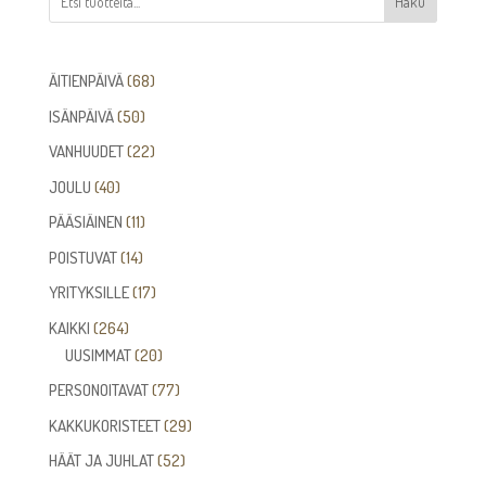
Haku
68
ÄITIENPÄIVÄ
68
tuotetta
50
ISÄNPÄIVÄ
50
tuotetta
22
VANHUUDET
22
tuotetta
40
JOULU
40
tuotetta
11
PÄÄSIÄINEN
11
tuotetta
14
POISTUVAT
14
tuotetta
17
YRITYKSILLE
17
tuotetta
264
KAIKKI
264
tuotetta
20
UUSIMMAT
20
tuotetta
77
PERSONOITAVAT
77
tuotetta
29
KAKKUKORISTEET
29
tuotetta
52
HÄÄT JA JUHLAT
52