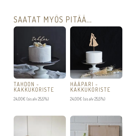
SAATAT MYÖS PITÄÄ...
TAHDON -
HÄÄPARI -
KAKKUKORISTE
KAKKUKORISTE
24,00
€
(sis alv 25,5%)
24,00
€
(sis alv 25,5%)