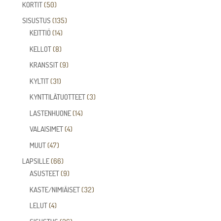
tuotetta
50
KORTIT
50
tuotetta
135
SISUSTUS
135
14
tuotetta
KEITTIÖ
14
tuotetta
8
KELLOT
8
tuotetta
9
KRANSSIT
9
tuotetta
31
KYLTIT
31
tuotetta
3
KYNTTILÄTUOTTEET
3
tuotetta
14
LASTENHUONE
14
tuotetta
4
VALAISIMET
4
tuotetta
47
MUUT
47
tuotetta
66
LAPSILLE
66
tuotetta
9
ASUSTEET
9
tuotetta
32
KASTE/NIMIÄISET
32
tuotetta
4
LELUT
4
tuotetta