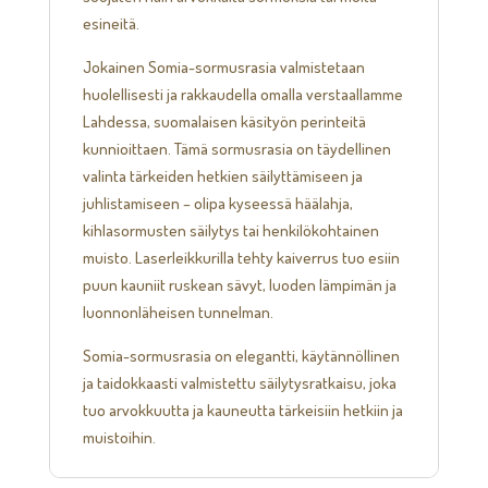
esineitä.
Jokainen Somia-sormusrasia valmistetaan
huolellisesti ja rakkaudella omalla verstaallamme
Lahdessa, suomalaisen käsityön perinteitä
kunnioittaen. Tämä sormusrasia on täydellinen
valinta tärkeiden hetkien säilyttämiseen ja
juhlistamiseen – olipa kyseessä häälahja,
kihlasormusten säilytys tai henkilökohtainen
muisto. Laserleikkurilla tehty kaiverrus tuo esiin
puun kauniit ruskean sävyt, luoden lämpimän ja
luonnonläheisen tunnelman.
Somia-sormusrasia on elegantti, käytännöllinen
ja taidokkaasti valmistettu säilytysratkaisu, joka
tuo arvokkuutta ja kauneutta tärkeisiin hetkiin ja
muistoihin.