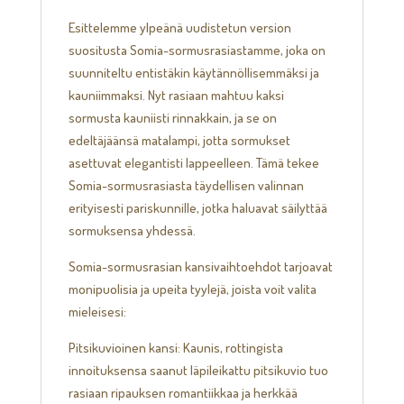
Esittelemme ylpeänä uudistetun version
suositusta Somia-sormusrasiastamme, joka on
suunniteltu entistäkin käytännöllisemmäksi ja
kauniimmaksi. Nyt rasiaan mahtuu kaksi
sormusta kauniisti rinnakkain, ja se on
edeltäjäänsä matalampi, jotta sormukset
asettuvat elegantisti lappeelleen. Tämä tekee
Somia-sormusrasiasta täydellisen valinnan
erityisesti pariskunnille, jotka haluavat säilyttää
sormuksensa yhdessä.
Somia-sormusrasian kansivaihtoehdot tarjoavat
monipuolisia ja upeita tyylejä, joista voit valita
mieleisesi:
Pitsikuvioinen kansi: Kaunis, rottingista
innoituksensa saanut läpileikattu pitsikuvio tuo
rasiaan ripauksen romantiikkaa ja herkkää