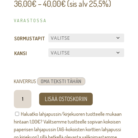
Hintaluokka:
36,00
€
–
40,00
€
(sis alv 25,5%)
36,00€
-
VARASTOSSA
40,00€
SORMUSTAPIT
KANSI
KAIVERRUS
Somia
LISÄÄ OSTOSKORIIN
-
sormusrasia
Haluatko lahjapussin/kirjekuoren tuotteelle mukaan
[kaiverruksella]
hintaan
1,00
€
? Valitsemme tuotteelle sopivan kokoisen
määrä
paperisen lahjapussin (A6-kokoisten korttien lahjapussi
on kirjekuori) sillä hetkellä olevasta valikoimastamme.