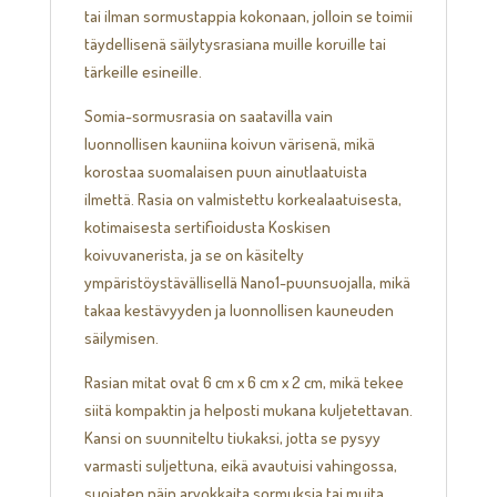
tai ilman sormustappia kokonaan, jolloin se toimii
täydellisenä säilytysrasiana muille koruille tai
tärkeille esineille.
Somia-sormusrasia on saatavilla vain
luonnollisen kauniina koivun värisenä, mikä
korostaa suomalaisen puun ainutlaatuista
ilmettä. Rasia on valmistettu korkealaatuisesta,
kotimaisesta sertifioidusta Koskisen
koivuvanerista, ja se on käsitelty
ympäristöystävällisellä Nano1-puunsuojalla, mikä
takaa kestävyyden ja luonnollisen kauneuden
säilymisen.
Rasian mitat ovat 6 cm x 6 cm x 2 cm, mikä tekee
siitä kompaktin ja helposti mukana kuljetettavan.
Kansi on suunniteltu tiukaksi, jotta se pysyy
varmasti suljettuna, eikä avautuisi vahingossa,
suojaten näin arvokkaita sormuksia tai muita