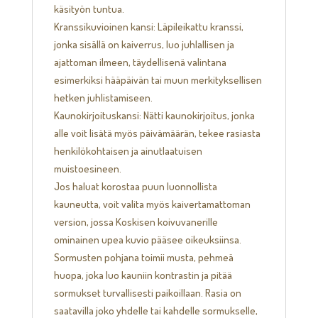
käsityön tuntua.
Kranssikuvioinen kansi: Läpileikattu kranssi,
jonka sisällä on kaiverrus, luo juhlallisen ja
ajattoman ilmeen, täydellisenä valintana
esimerkiksi hääpäivän tai muun merkityksellisen
hetken juhlistamiseen.
Kaunokirjoituskansi: Nätti kaunokirjoitus, jonka
alle voit lisätä myös päivämäärän, tekee rasiasta
henkilökohtaisen ja ainutlaatuisen
muistoesineen.
Jos haluat korostaa puun luonnollista
kauneutta, voit valita myös kaivertamattoman
version, jossa Koskisen koivuvanerille
ominainen upea kuvio pääsee oikeuksiinsa.
Sormusten pohjana toimii musta, pehmeä
huopa, joka luo kauniin kontrastin ja pitää
sormukset turvallisesti paikoillaan. Rasia on
saatavilla joko yhdelle tai kahdelle sormukselle,