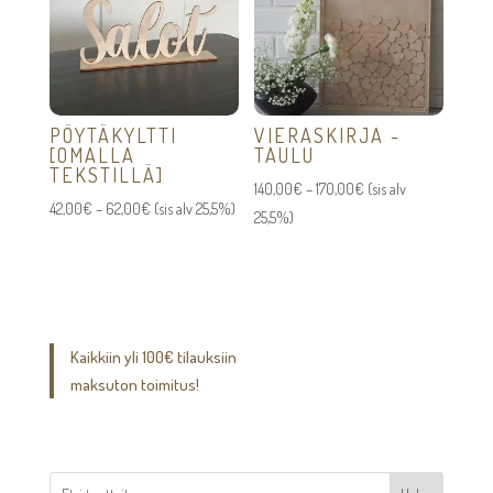
PÖYTÄKYLTTI
VIERASKIRJA -
[OMALLA
TAULU
TEKSTILLÄ]
Hintaluokka:
140,00
€
–
170,00
€
(sis alv
Hintaluokka:
42,00
€
–
62,00
€
(sis alv 25,5%)
140,00€
25,5%)
42,00€
-
-
170,00€
62,00€
Kaikkiin yli 100€ tilauksiin
maksuton toimitus!