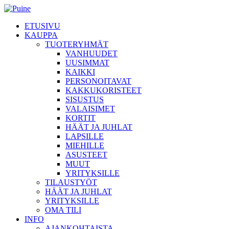
ETUSIVU
KAUPPA
TUOTERYHMÄT
VANHUUDET
UUSIMMAT
KAIKKI
PERSONOITAVAT
KAKKUKORISTEET
SISUSTUS
VALAISIMET
KORTIT
HÄÄT JA JUHLAT
LAPSILLE
MIEHILLE
ASUSTEET
MUUT
YRITYKSILLE
TILAUSTYÖT
HÄÄT JA JUHLAT
YRITYKSILLE
OMA TILI
INFO
AJANKOHTAISTA