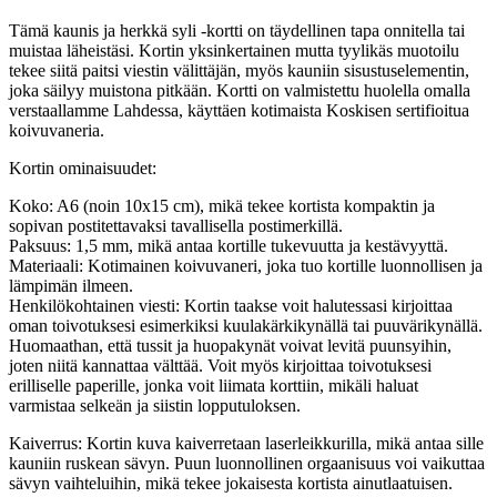
Tämä kaunis ja herkkä syli -kortti on täydellinen tapa onnitella tai
muistaa läheistäsi. Kortin yksinkertainen mutta tyylikäs muotoilu
tekee siitä paitsi viestin välittäjän, myös kauniin sisustuselementin,
joka säilyy muistona pitkään. Kortti on valmistettu huolella omalla
verstaallamme Lahdessa, käyttäen kotimaista Koskisen sertifioitua
koivuvaneria.
Kortin ominaisuudet:
Koko: A6 (noin 10x15 cm), mikä tekee kortista kompaktin ja
sopivan postitettavaksi tavallisella postimerkillä.
Paksuus: 1,5 mm, mikä antaa kortille tukevuutta ja kestävyyttä.
Materiaali: Kotimainen koivuvaneri, joka tuo kortille luonnollisen ja
lämpimän ilmeen.
Henkilökohtainen viesti: Kortin taakse voit halutessasi kirjoittaa
oman toivotuksesi esimerkiksi kuulakärkikynällä tai puuvärikynällä.
Huomaathan, että tussit ja huopakynät voivat levitä puunsyihin,
joten niitä kannattaa välttää. Voit myös kirjoittaa toivotuksesi
erilliselle paperille, jonka voit liimata korttiin, mikäli haluat
varmistaa selkeän ja siistin lopputuloksen.
Kaiverrus: Kortin kuva kaiverretaan laserleikkurilla, mikä antaa sille
kauniin ruskean sävyn. Puun luonnollinen orgaanisuus voi vaikuttaa
sävyn vaihteluihin, mikä tekee jokaisesta kortista ainutlaatuisen.