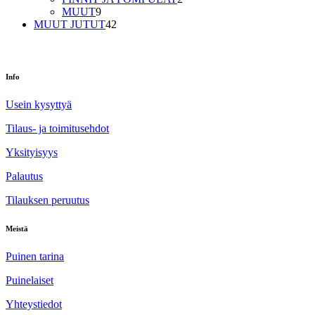
9
tuotetta
MUUT
9
tuotetta
42
MUUT JUTUT
42
tuotetta
Info
Usein kysyttyä
Tilaus- ja toimitusehdot
Yksityisyys
Palautus
Tilauksen peruutus
Meistä
Puinen tarina
Puinelaiset
Yhteystiedot