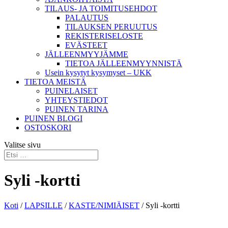
TILAUS- JA TOIMITUSEHDOT
PALAUTUS
TILAUKSEN PERUUTUS
REKISTERISELOSTE
EVÄSTEET
JÄLLEENMYYJÄMME
TIETOA JÄLLEENMYYNNISTÄ
Usein kysytyt kysymyset – UKK
TIETOA MEISTÄ
PUINELAISET
YHTEYSTIEDOT
PUINEN TARINA
PUINEN BLOGI
OSTOSKORI
Valitse sivu
Syli -kortti
Koti
/
LAPSILLE
/
KASTE/NIMIÄISET
/ Syli -kortti