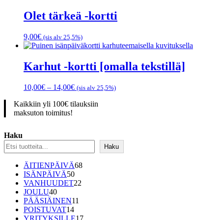
Olet tärkeä -kortti
9,00
€
(sis alv 25,5%)
Karhut -kortti [omalla tekstillä]
Hintaluokka:
10,00
€
–
14,00
€
(sis alv 25,5%)
10,00€
Kaikkiin yli 100€ tilauksiin
-
maksuton toimitus!
14,00€
Haku
Haku
68
ÄITIENPÄIVÄ
68
50
tuotetta
ISÄNPÄIVÄ
50
tuotetta
22
VANHUUDET
22
40
tuotetta
JOULU
40
tuotetta
11
PÄÄSIÄINEN
11
14
tuotetta
POISTUVAT
14
tuotetta
17
YRITYKSILLE
17