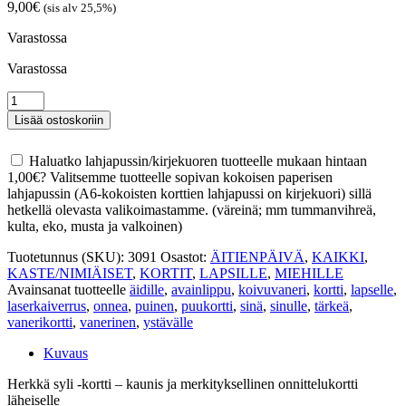
9,00
€
(sis alv 25,5%)
Varastossa
Varastossa
Syli
-
Lisää ostoskoriin
kortti
määrä
Haluatko lahjapussin/kirjekuoren tuotteelle mukaan hintaan
1,00
€
? Valitsemme tuotteelle sopivan kokoisen paperisen
lahjapussin (A6-kokoisten korttien lahjapussi on kirjekuori) sillä
hetkellä olevasta valikoimastamme. (väreinä; mm tummanvihreä,
kulta, eko, musta ja valkoinen)
Tuotetunnus (SKU):
3091
Osastot:
ÄITIENPÄIVÄ
,
KAIKKI
,
KASTE/NIMIÄISET
,
KORTIT
,
LAPSILLE
,
MIEHILLE
Avainsanat tuotteelle
äidille
,
avainlippu
,
koivuvaneri
,
kortti
,
lapselle
,
laserkaiverrus
,
onnea
,
puinen
,
puukortti
,
sinä
,
sinulle
,
tärkeä
,
vanerikortti
,
vanerinen
,
ystävälle
Kuvaus
Herkkä syli -kortti – kaunis ja merkityksellinen onnittelukortti
läheiselle