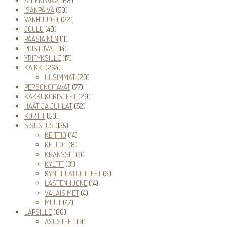
ÄITIENPÄIVÄ
68
50
tuotetta
ISÄNPÄIVÄ
50
tuotetta
22
VANHUUDET
22
40
tuotetta
JOULU
40
tuotetta
11
PÄÄSIÄINEN
11
14
tuotetta
POISTUVAT
14
tuotetta
17
YRITYKSILLE
17
264
tuotetta
KAIKKI
264
tuotetta
20
UUSIMMAT
20
77
tuotetta
PERSONOITAVAT
77
tuotetta
29
KAKKUKORISTEET
29
52
tuotetta
HÄÄT JA JUHLAT
52
50
tuotetta
KORTIT
50
tuotetta
135
SISUSTUS
135
tuotetta
14
KEITTIÖ
14
tuotetta
8
KELLOT
8
tuotetta
9
KRANSSIT
9
31
tuotetta
KYLTIT
31
tuotetta
3
KYNTTILÄTUOTTEET
3
14
tuotetta
LASTENHUONE
14
4
tuotetta
VALAISIMET
4
47
tuotetta
MUUT
47
66
tuotetta
LAPSILLE
66
tuotetta
9
ASUSTEET
9