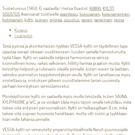
Tuotetunnus (SKU):
Ei saatavilla/-tietoa
Osastot:
KAIKKI
,
KYLTIT
,
SISUSTUS
Avainsanat tuotteelle
avainlippu
,
koivuvaneri
,
koivuvanerinen
,
kotimainen
,
kyltti
,
puinen
,
pyöreä
,
sisustus
,
vaneri
,
vanerinen
,
vessa
Kuvaus
Lisätiedot
Tämä pyöreä ja yksinkertaisen tyylikäs VESSA-kyltti on täydellinen tapa
opastaa vieraat oikeaan osoitteeseen, tuoden samalla hienostunutta
tyyliä tilaan. Kyltti on saatavilla neljässä harmonisessa värissä:
luonnollinen koivu, raikas valkoinen, hillitty harmaa ja ajaton musta. Kyltti
kiinnittyy helposti ja tukevasti sileälle pinnalle, kuten oveen tai laattaan,
valmiiksi asennetun teippikiinnityksen avulla. Kyltti on tarvittaessa myös
irrotettavissa, irrotuksen jälkeen suosittelemme tarran uusimista
parhaan kiinnityksen varmistamiseksi.
Monikäyttöinen kyltti on saatavilla myös muilla teksteillä, kuten SAUNA,
KYLPYHUONE ja WC, ja se voidaan tilata myös täysin omalla tekstilläsi, mikä
tekee siitä erityisen persoonallisen. Kyltti on halkaisijaltaan 9 cm, mikä
tekee siitä sopivan huomiota herättävän, mutta silti siistin ja tyylikkään
lisän mille tahansa pinnalle.
VESSA-kyltti on viimeistelty ympäristöystävällisellä Nano1-puunsuojalla