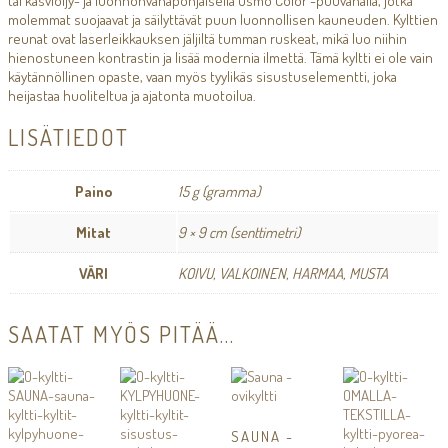
tai kasviöljy- ja luonnonvahapohjaisella Osmo Color -puuvahalla, jotka
molemmat suojaavat ja säilyttävät puun luonnollisen kauneuden. Kylttien
reunat ovat laserleikkauksen jäljiltä tumman ruskeat, mikä luo niihin
hienostuneen kontrastin ja lisää modernia ilmettä. Tämä kyltti ei ole vain
käytännöllinen opaste, vaan myös tyylikäs sisustuselementti, joka
heijastaa huoliteltua ja ajatonta muotoilua.
LISÄTIEDOT
Paino
15 g (gramma)
Mitat
9 × 9 cm (senttimetri)
VÄRI
KOIVU, VALKOINEN, HARMAA, MUSTA
SAATAT MYÖS PITÄÄ...
SAUNA -