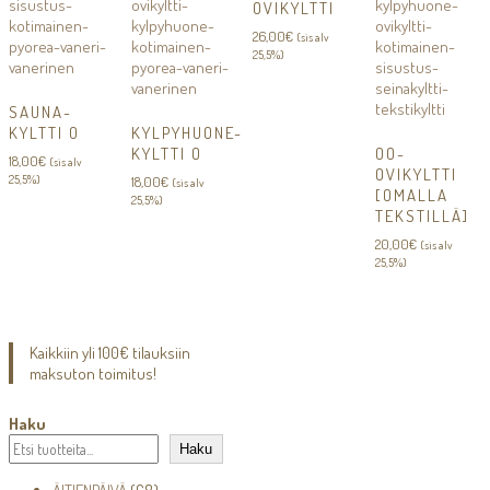
OVIKYLTTI
26,00
€
(sis alv
25,5%)
SAUNA-
KYLTTI O
KYLPYHUONE-
KYLTTI O
OO-
18,00
€
(sis alv
OVIKYLTTI
25,5%)
18,00
€
(sis alv
[OMALLA
25,5%)
TEKSTILLÄ]
20,00
€
(sis alv
25,5%)
Kaikkiin yli 100€ tilauksiin
maksuton toimitus!
Haku
Haku
68