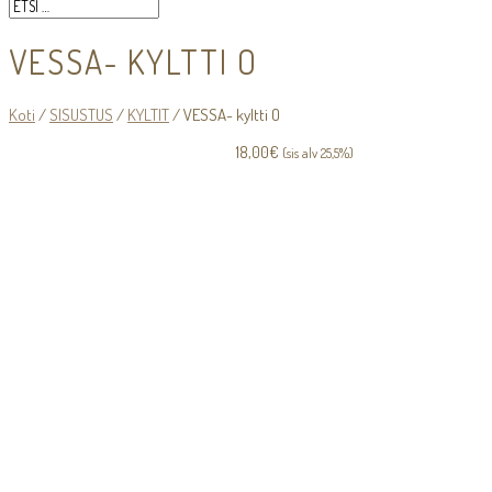
VESSA- KYLTTI O
Koti
/
SISUSTUS
/
KYLTIT
/ VESSA- kyltti O
18,00
€
(sis alv 25,5%)