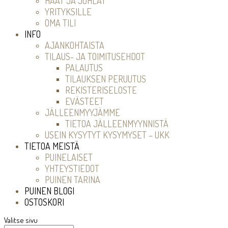
HÄÄT JA JUHLAT
YRITYKSILLE
OMA TILI
INFO
AJANKOHTAISTA
TILAUS- JA TOIMITUSEHDOT
PALAUTUS
TILAUKSEN PERUUTUS
REKISTERISELOSTE
EVÄSTEET
JÄLLEENMYYJÄMME
TIETOA JÄLLEENMYYNNISTÄ
USEIN KYSYTYT KYSYMYSET – UKK
TIETOA MEISTÄ
PUINELAISET
YHTEYSTIEDOT
PUINEN TARINA
PUINEN BLOGI
OSTOSKORI
Valitse sivu