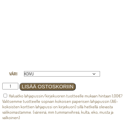
VÄRI
VESSA-
LISÄÄ OSTOSKORIIN
kyltti
Haluatko lahjapussin/kirjekuoren tuotteelle mukaan hintaan
1,00
€
?
O
Valitsemme tuotteelle sopivan kokoisen paperisen lahjapussin (A6-
määrä
kokoisten korttien lahjapussi on kirjekuori) sillä hetkellä olevasta
valikoimastamme. (väreinä; mm tummanvihreä, kulta, eko, musta ja
valkoinen)