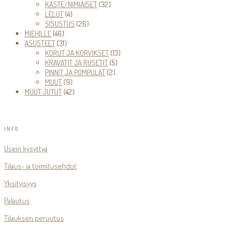
tuotetta
32
KASTE/NIMIÄISET
32
4
tuotetta
LELUT
4
tuotetta
26
SISUSTUS
26
46
tuotetta
MIEHILLE
46
tuotetta
31
ASUSTEET
31
tuotetta
13
KORUT JA KORVIKSET
13
5
tuotetta
KRAVATIT JA RUSETIT
5
2
tuotetta
PINNIT JA POMPULAT
2
9
tuotetta
MUUT
9
tuotetta
42
MUUT JUTUT
42
tuotetta
INFO
Usein kysyttyä
Tilaus- ja toimitusehdot
Yksityisyys
Palautus
Tilauksen peruutus