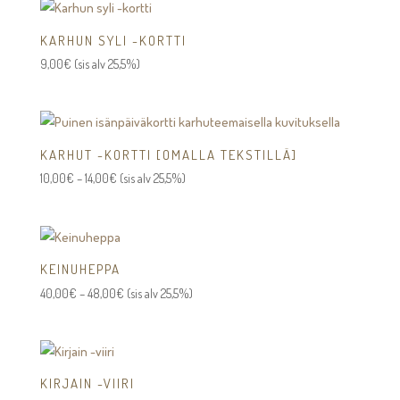
KARHUN SYLI -KORTTI
9,00
€
(sis alv 25,5%)
KARHUT -KORTTI [OMALLA TEKSTILLÄ]
Hintaluokka:
10,00
€
–
14,00
€
(sis alv 25,5%)
10,00€
-
14,00€
KEINUHEPPA
Hintaluokka:
40,00
€
–
48,00
€
(sis alv 25,5%)
40,00€
-
48,00€
KIRJAIN -VIIRI