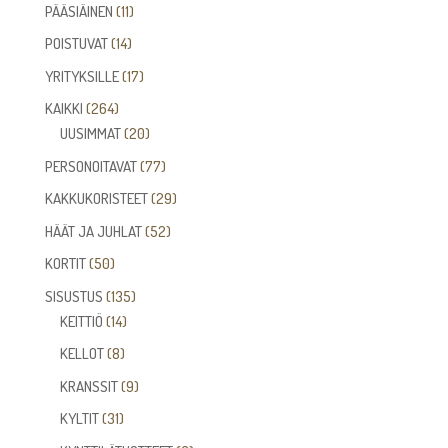
tuotetta
11
PÄÄSIÄINEN
11
tuotetta
14
POISTUVAT
14
tuotetta
17
YRITYKSILLE
17
tuotetta
264
KAIKKI
264
tuotetta
20
UUSIMMAT
20
tuotetta
77
PERSONOITAVAT
77
tuotetta
29
KAKKUKORISTEET
29
tuotetta
52
HÄÄT JA JUHLAT
52
tuotetta
50
KORTIT
50
tuotetta
135
SISUSTUS
135
14
tuotetta
KEITTIÖ
14
tuotetta
8
KELLOT
8
tuotetta
9
KRANSSIT
9
tuotetta
31
KYLTIT
31
tuotetta