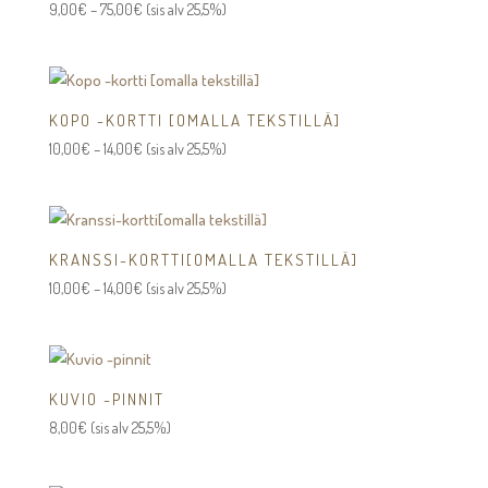
Hintaluokka:
9,00
€
–
75,00
€
(sis alv 25,5%)
9,00€
-
75,00€
KOPO -KORTTI [OMALLA TEKSTILLÄ]
Hintaluokka:
10,00
€
–
14,00
€
(sis alv 25,5%)
10,00€
-
14,00€
KRANSSI-KORTTI[OMALLA TEKSTILLÄ]
Hintaluokka:
10,00
€
–
14,00
€
(sis alv 25,5%)
10,00€
-
14,00€
KUVIO -PINNIT
8,00
€
(sis alv 25,5%)