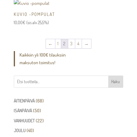
KUVIO -POMPULAT
10,00
€
(sis alv 25,5%)
←
1
2
3
4
→
Kaikkiin yli 100€ tilauksiin
maksuton toimitus!
Haku
68
ÄITIENPÄIVÄ
68
tuotetta
50
ISÄNPÄIVÄ
50
tuotetta
22
VANHUUDET
22
tuotetta
40
JOULU
40