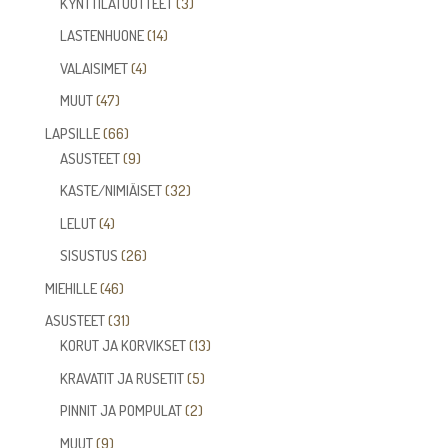
3
KYNTTILÄTUOTTEET
3
tuotetta
14
LASTENHUONE
14
tuotetta
4
VALAISIMET
4
tuotetta
47
MUUT
47
tuotetta
66
LAPSILLE
66
tuotetta
9
ASUSTEET
9
tuotetta
32
KASTE/NIMIÄISET
32
tuotetta
4
LELUT
4
tuotetta
26
SISUSTUS
26
tuotetta
46
MIEHILLE
46
tuotetta
31
ASUSTEET
31
tuotetta
13
KORUT JA KORVIKSET
13
tuotetta
5
KRAVATIT JA RUSETIT
5
tuotetta
2
PINNIT JA POMPULAT
2
tuotetta
9
MUUT
9