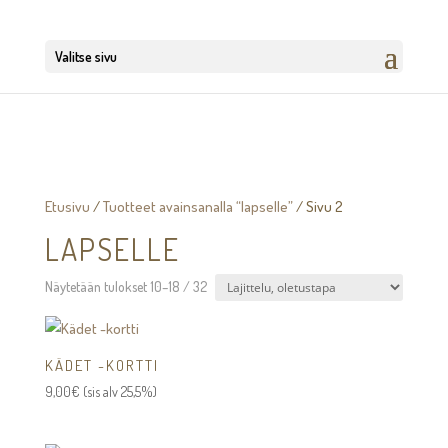
Valitse sivu
Etusivu
/
Tuotteet avainsanalla “lapselle”
/ Sivu 2
LAPSELLE
Näytetään tulokset 10–18 / 32
KÄDET -KORTTI
9,00
€
(sis alv 25,5%)