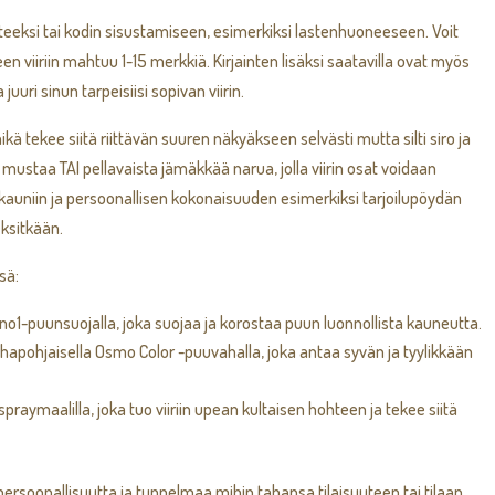
omisteeksi tai kodin sisustamiseen, esimerkiksi lastenhuoneeseen. Voit
teen viiriin mahtuu 1-15 merkkiä. Kirjainten lisäksi saatavilla ovat myös
juuri sinun tarpeisiisi sopivan viirin.
ä tekee siitä riittävän suuren näkyäkseen selvästi mutta silti siro ja
 mustaa TAI pellavaista jämäkkää narua, jolla viirin osat voidaan
 kauniin ja persoonallisen kokonaisuuden esimerkiksi tarjoilupöydän
eksitkään.
sä:
ano1-puunsuojalla, joka suojaa ja korostaa puun luonnollista kauneutta.
vahapohjaisella Osmo Color -puuvahalla, joka antaa syvän ja tyylikkään
praymaalilla, joka tuo viiriin upean kultaisen hohteen ja tekee siitä
persoonallisuutta ja tunnelmaa mihin tahansa tilaisuuteen tai tilaan.