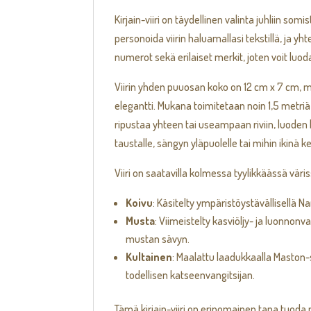
Kirjain-viiri on täydellinen valinta juhliin s
personoida viirin haluamallasi tekstillä, ja yh
numerot sekä erilaiset merkit, joten voit luoda 
Viirin yhden puuosan koko on 12 cm x 7 cm, mik
elegantti. Mukana toimitetaan noin 1,5 metriä
ripustaa yhteen tai useampaan riviin, luoden
taustalle, sängyn yläpuolelle tai mihin ikinä k
Viiri on saatavilla kolmessa tyylikkäässä väris
Koivu
: Käsitelty ympäristöystävällisellä N
Musta
: Viimeistelty kasviöljy- ja luonnon
mustan sävyn.
Kultainen
: Maalattu laadukkaalla Maston-s
todellisen katseenvangitsijan.
Tämä kirjain-viiri on erinomainen tapa tuoda 