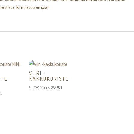
si entistä ikimuistoisempia!
VIIRI -
STE
KAKKUKORISTE
5,00
€
(sis alv 25,5%)
%)