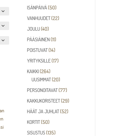
tuotetta
50
ISÄNPÄIVÄ
50
tuotetta
22
VANHUUDET
22
tuotetta
40
JOULU
40
tuotetta
11
PÄÄSIÄINEN
11
tuotetta
14
POISTUVAT
14
tuotetta
17
YRITYKSILLE
17
tuotetta
264
KAIKKI
264
tuotetta
20
UUSIMMAT
20
tuotetta
77
PERSONOITAVAT
77
tuotetta
29
KAKKUKORISTEET
29
tuotetta
aan
52
HÄÄT JA JUHLAT
52
en
tuotetta
50
KORTIT
50
si
tuotetta
135
SISUSTUS
135
.