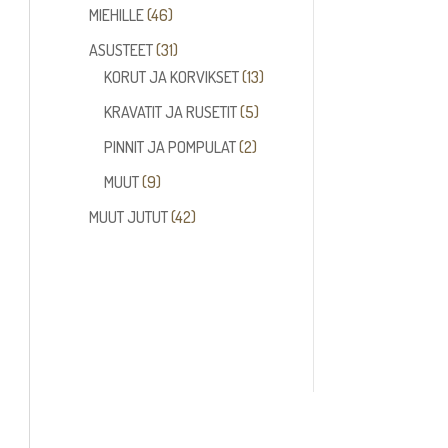
tuotetta
46
MIEHILLE
46
tuotetta
31
ASUSTEET
31
tuotetta
13
KORUT JA KORVIKSET
13
tuotetta
5
KRAVATIT JA RUSETIT
5
tuotetta
2
PINNIT JA POMPULAT
2
tuotetta
9
MUUT
9
tuotetta
42
MUUT JUTUT
42
tuotetta