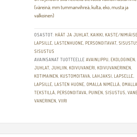
(väreinä; mm tummanvihreä, kulta, eko, musta ja
valkoinen)
OSASTOT:
HÄÄT JA JUHLAT
,
KAIKKI
,
KASTE/NIMIÄIS
LAPSILLE
,
LASTENHUONE
,
PERSONOITAVAT
,
SISUSTU
SISUSTUS
AVAINSANAT TUOTTEELLE
AVAINLIPPU
,
EKOLOGINEN
,
JUHLAT
,
JUHLIIN
,
KOIVUVANERI
,
KOIVUVANERINEN
,
KOTIMAINEN
,
KUSTOMOITAVA
,
LAHJAKSI
,
LAPSELLE
,
LAPSILLE
,
LASTEN HUONE
,
OMALLA NIMELLÄ
,
OMALL
TEKSTILLÄ
,
PERSONOITAVA
,
PUINEN
,
SISUSTUS
,
VANE
VANERINEN
,
VIIRI