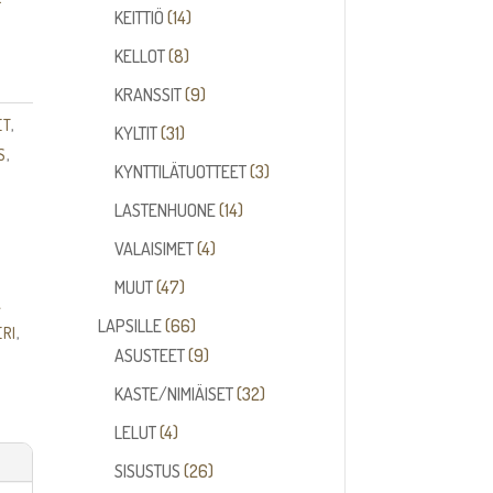
14
tuotetta
KEITTIÖ
14
tuotetta
8
KELLOT
8
tuotetta
9
KRANSSIT
9
tuotetta
ET
,
31
KYLTIT
31
S
,
tuotetta
3
KYNTTILÄTUOTTEET
3
tuotetta
14
LASTENHUONE
14
tuotetta
4
VALAISIMET
4
tuotetta
47
MUUT
47
A
tuotetta
66
LAPSILLE
66
RI
,
tuotetta
9
ASUSTEET
9
tuotetta
32
KASTE/NIMIÄISET
32
tuotetta
4
LELUT
4
tuotetta
26
SISUSTUS
26