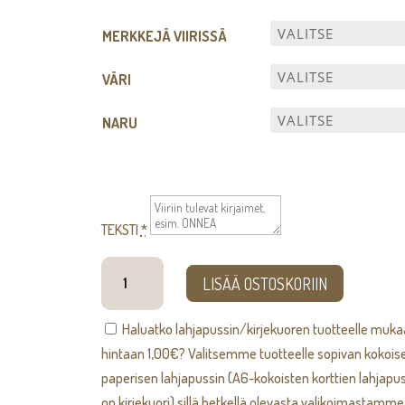
75,00€
MERKKEJÄ VIIRISSÄ
VÄRI
NARU
TEKSTI
*
Kirjain
LISÄÄ OSTOSKORIIN
-
viiri
Haluatko lahjapussin/kirjekuoren tuotteelle muk
määrä
hintaan
1,00
€
? Valitsemme tuotteelle sopivan kokois
paperisen lahjapussin (A6-kokoisten korttien lahjapus
on kirjekuori) sillä hetkellä olevasta valikoimastamme