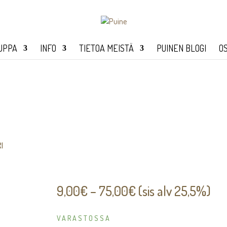
UPPA
INFO
TIETOA MEISTÄ
PUINEN BLOGI
O
RI
Hintaluokka:
9,00
€
–
75,00
€
(sis alv 25,5%)
9,00€
-
VARASTOSSA