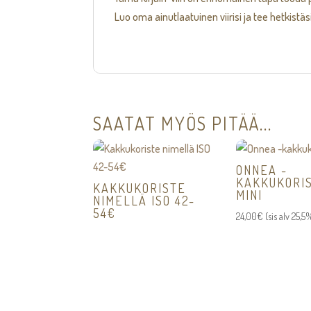
Luo oma ainutlaatuinen viirisi ja tee hetkistä
SAATAT MYÖS PITÄÄ...
ONNEA -
KAKKUKORI
KAKKUKORISTE
MINI
NIMELLÄ ISO 42-
54€
24,00
€
(sis alv 25,5