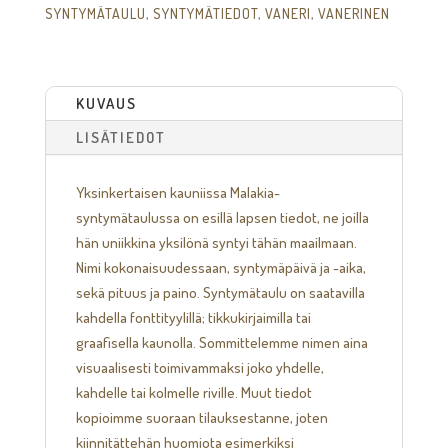
SYNTYMÄTAULU
,
SYNTYMÄTIEDOT
,
VANERI
,
VANERINEN
KUVAUS
LISÄTIEDOT
Yksinkertaisen kauniissa Malakia-
syntymätaulussa on esillä lapsen tiedot, ne joilla
hän uniikkina yksilönä syntyi tähän maailmaan.
Nimi kokonaisuudessaan, syntymäpäivä ja -aika,
sekä pituus ja paino. Syntymätaulu on saatavilla
kahdella fonttityylillä; tikkukirjaimilla tai
graafisella kaunolla. Sommittelemme nimen aina
visuaalisesti toimivammaksi joko yhdelle,
kahdelle tai kolmelle riville. Muut tiedot
kopioimme suoraan tilauksestanne, joten
kiinnitättehän huomiota esimerkiksi