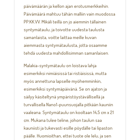
päivämäärän ja kellon ajan erotusmerkkeihin.
Päivämäärä mahtuu tähän malliin vain muodossa
PP.KK.VV. Mikäli teillä on jo aiemmin tällainen
syntymätaulu, ja toivotte uudesta taulusta
samanlaista, voitte laittaa meille kuvan
aiemmasta syntymätaulusta, jotta osaamme
tehdä uudesta mahdollisimman samanlaisen.
Malakia-syntymätaulu on loistava lahja
esimerkiksi nimiäisissä tai ristiäisissä, mutta
myös annettuna lapselle myöhemminkin,
esimerkiksi syntymäpäivänä. Se on ajaton ja
säilyy käsiteltynä ympäristöystävällisellä ja
turvallisella Nano1-puunsuojalla pitkään kauniin
vaaleana. Syntymätaulu on kooltaan 14,5 cm x 21
cm. Mukana tulee teline, johon taulun saa
kauniisti ja tukevasti esille pöydälle tai lipaston
päälle. Huomioithan, ettei tuote ole lelu, ja sen