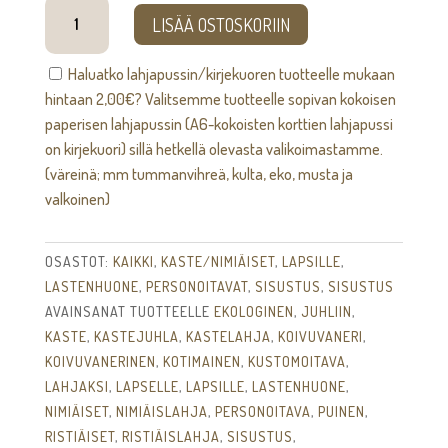
Malakia
LISÄÄ OSTOSKORIIN
-
syntymätaulu
Haluatko lahjapussin/kirjekuoren tuotteelle mukaan
määrä
hintaan
2,00
€
? Valitsemme tuotteelle sopivan kokoisen
paperisen lahjapussin (A6-kokoisten korttien lahjapussi
on kirjekuori) sillä hetkellä olevasta valikoimastamme.
(väreinä; mm tummanvihreä, kulta, eko, musta ja
valkoinen)
OSASTOT:
KAIKKI
,
KASTE/NIMIÄISET
,
LAPSILLE
,
LASTENHUONE
,
PERSONOITAVAT
,
SISUSTUS
,
SISUSTUS
AVAINSANAT TUOTTEELLE
EKOLOGINEN
,
JUHLIIN
,
KASTE
,
KASTEJUHLA
,
KASTELAHJA
,
KOIVUVANERI
,
KOIVUVANERINEN
,
KOTIMAINEN
,
KUSTOMOITAVA
,
LAHJAKSI
,
LAPSELLE
,
LAPSILLE
,
LASTENHUONE
,
NIMIÄISET
,
NIMIÄISLAHJA
,
PERSONOITAVA
,
PUINEN
,
RISTIÄISET
,
RISTIÄISLAHJA
,
SISUSTUS
,