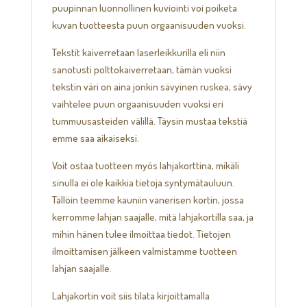
puupinnan luonnollinen kuviointi voi poiketa
kuvan tuotteesta puun orgaanisuuden vuoksi.
Tekstit kaiverretaan laserleikkurilla eli niin
sanotusti polttokaiverretaan, tämän vuoksi
tekstin väri on aina jonkin sävyinen ruskea, sävy
vaihtelee puun orgaanisuuden vuoksi eri
tummuusasteiden välillä. Täysin mustaa tekstiä
emme saa aikaiseksi.
Voit ostaa tuotteen myös lahjakorttina, mikäli
sinulla ei ole kaikkia tietoja syntymätauluun.
Tällöin teemme kauniin vanerisen kortin, jossa
kerromme lahjan saajalle, mitä lahjakortilla saa, ja
mihin hänen tulee ilmoittaa tiedot. Tietojen
ilmoittamisen jälkeen valmistamme tuotteen
lahjan saajalle.
Lahjakortin voit siis tilata kirjoittamalla