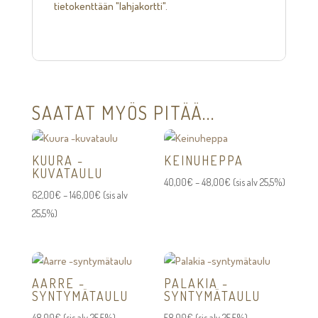
tietokenttään "lahjakortti".
SAATAT MYÖS PITÄÄ...
KUURA -
KEINUHEPPA
KUVATAULU
Hintaluokka:
40,00
€
–
48,00
€
(sis alv 25,5%)
Hintaluokka:
62,00
€
–
146,00
€
(sis alv
40,00€
62,00€
25,5%)
-
-
48,00€
146,00€
AARRE -
PALAKIA -
SYNTYMÄTAULU
SYNTYMÄTAULU
48,00
€
(sis alv 25,5%)
58,00
€
(sis alv 25,5%)