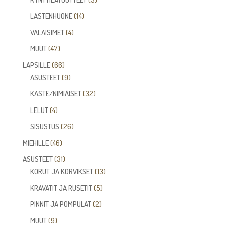
tuotetta
14
LASTENHUONE
14
tuotetta
4
VALAISIMET
4
tuotetta
47
MUUT
47
tuotetta
66
LAPSILLE
66
tuotetta
9
ASUSTEET
9
tuotetta
32
KASTE/NIMIÄISET
32
tuotetta
4
LELUT
4
tuotetta
26
SISUSTUS
26
tuotetta
46
MIEHILLE
46
tuotetta
31
ASUSTEET
31
tuotetta
13
KORUT JA KORVIKSET
13
tuotetta
5
KRAVATIT JA RUSETIT
5
tuotetta
2
PINNIT JA POMPULAT
2
tuotetta
9
MUUT
9