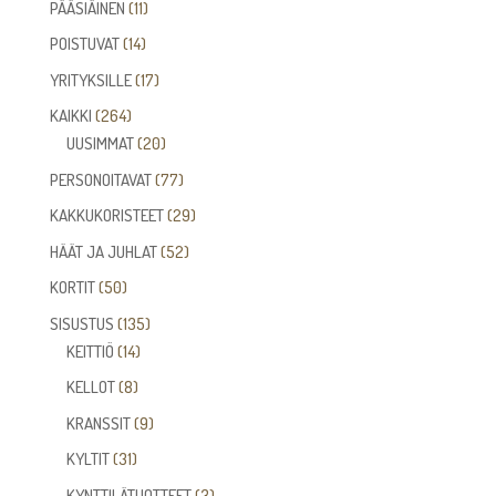
11
PÄÄSIÄINEN
11
tuotetta
14
POISTUVAT
14
tuotetta
17
YRITYKSILLE
17
tuotetta
264
KAIKKI
264
tuotetta
20
UUSIMMAT
20
tuotetta
77
PERSONOITAVAT
77
tuotetta
29
KAKKUKORISTEET
29
tuotetta
52
HÄÄT JA JUHLAT
52
tuotetta
50
KORTIT
50
tuotetta
135
SISUSTUS
135
14
tuotetta
KEITTIÖ
14
tuotetta
8
KELLOT
8
tuotetta
9
KRANSSIT
9
tuotetta
31
KYLTIT
31
tuotetta
3
KYNTTILÄTUOTTEET
3