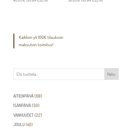
Kaikkiin yli 100€ tilauksiin
maksuton toimitus!
Haku
68
ÄITIENPÄIVÄ
68
tuotetta
50
ISÄNPÄIVÄ
50
tuotetta
22
VANHUUDET
22
tuotetta
40
JOULU
40
tuotetta