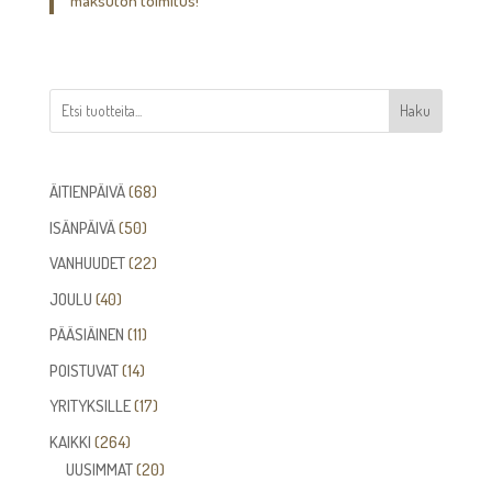
maksuton toimitus!
Haku
68
ÄITIENPÄIVÄ
68
tuotetta
50
ISÄNPÄIVÄ
50
tuotetta
22
VANHUUDET
22
tuotetta
40
JOULU
40
tuotetta
11
PÄÄSIÄINEN
11
tuotetta
14
POISTUVAT
14
tuotetta
17
YRITYKSILLE
17
tuotetta
264
KAIKKI
264
tuotetta
20
UUSIMMAT
20