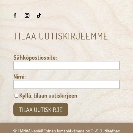
TILAA UUTISKIRJEEMME
Sähköpostiosoite:
Nimi:
Kyllä, tilaan uutiskirjeen
✿ IHANAA kesää! Toinen lomapätkämme on 3.-9.8., tilaathan