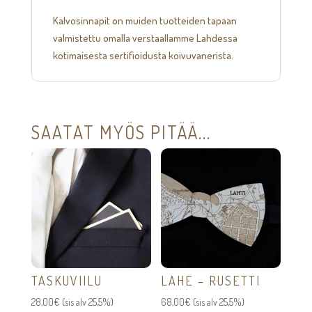
Kalvosinnapit on muiden tuotteiden tapaan
valmistettu omalla verstaallamme Lahdessa
kotimaisesta sertifioidusta koivuvanerista.
SAATAT MYÖS PITÄÄ...
TASKUVIILU
LAHE – RUSETTI
28,00
€
(sis alv 25,5%)
68,00
€
(sis alv 25,5%)