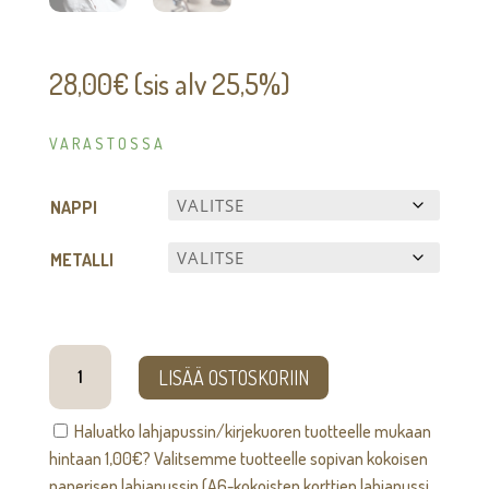
28,00
€
(sis alv 25,5%)
VARASTOSSA
NAPPI
METALLI
Kalvosinnapit
LISÄÄ OSTOSKORIIN
määrä
Haluatko lahjapussin/kirjekuoren tuotteelle mukaan
hintaan
1,00
€
? Valitsemme tuotteelle sopivan kokoisen
paperisen lahjapussin (A6-kokoisten korttien lahjapussi