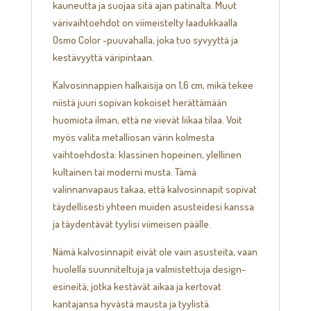
kauneutta ja suojaa sitä ajan patinalta. Muut
värivaihtoehdot on viimeistelty laadukkaalla
Osmo Color -puuvahalla, joka tuo syvyyttä ja
kestävyyttä väripintaan.
Kalvosinnappien halkaisija on 1,6 cm, mikä tekee
niistä juuri sopivan kokoiset herättämään
huomiota ilman, että ne vievät liikaa tilaa. Voit
myös valita metalliosan värin kolmesta
vaihtoehdosta: klassinen hopeinen, ylellinen
kultainen tai moderni musta. Tämä
valinnanvapaus takaa, että kalvosinnapit sopivat
täydellisesti yhteen muiden asusteidesi kanssa
ja täydentävät tyylisi viimeisen päälle.
Nämä kalvosinnapit eivät ole vain asusteita, vaan
huolella suunniteltuja ja valmistettuja design-
esineitä, jotka kestävät aikaa ja kertovat
kantajansa hyvästä mausta ja tyylistä.