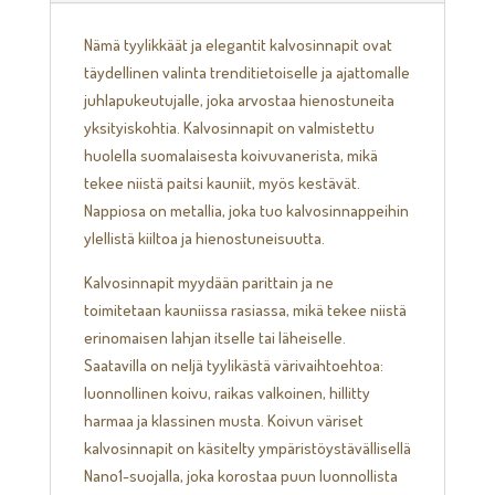
Nämä tyylikkäät ja elegantit kalvosinnapit ovat
täydellinen valinta trenditietoiselle ja ajattomalle
juhlapukeutujalle, joka arvostaa hienostuneita
yksityiskohtia. Kalvosinnapit on valmistettu
huolella suomalaisesta koivuvanerista, mikä
tekee niistä paitsi kauniit, myös kestävät.
Nappiosa on metallia, joka tuo kalvosinnappeihin
ylellistä kiiltoa ja hienostuneisuutta.
Kalvosinnapit myydään parittain ja ne
toimitetaan kauniissa rasiassa, mikä tekee niistä
erinomaisen lahjan itselle tai läheiselle.
Saatavilla on neljä tyylikästä värivaihtoehtoa:
luonnollinen koivu, raikas valkoinen, hillitty
harmaa ja klassinen musta. Koivun väriset
kalvosinnapit on käsitelty ympäristöystävällisellä
Nano1-suojalla, joka korostaa puun luonnollista