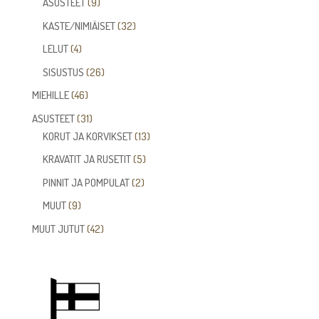
tuotetta
9
ASUSTEET
9
tuotetta
32
KASTE/NIMIÄISET
32
tuotetta
4
LELUT
4
tuotetta
26
SISUSTUS
26
tuotetta
46
MIEHILLE
46
tuotetta
31
ASUSTEET
31
tuotetta
13
KORUT JA KORVIKSET
13
tuotetta
5
KRAVATIT JA RUSETIT
5
tuotetta
2
PINNIT JA POMPULAT
2
tuotetta
9
MUUT
9
tuotetta
42
MUUT JUTUT
42
tuotetta