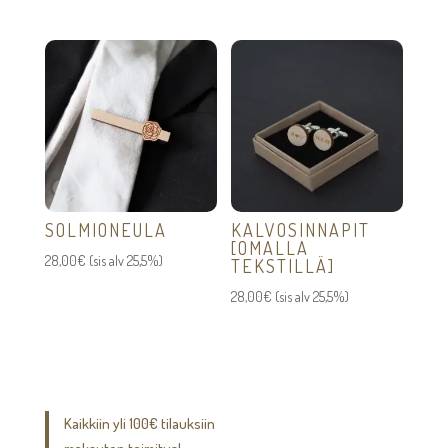
SOLMIONEULA
KALVOSINNAPIT
[OMALLA
28,00
€
(sis alv 25,5%)
TEKSTILLÄ]
28,00
€
(sis alv 25,5%)
Kaikkiin yli 100€ tilauksiin