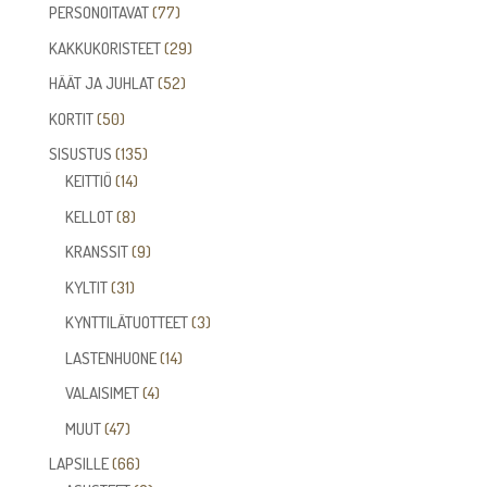
tuotetta
77
PERSONOITAVAT
77
tuotetta
29
KAKKUKORISTEET
29
tuotetta
52
HÄÄT JA JUHLAT
52
tuotetta
50
KORTIT
50
tuotetta
135
SISUSTUS
135
14
tuotetta
KEITTIÖ
14
tuotetta
8
KELLOT
8
tuotetta
9
KRANSSIT
9
tuotetta
31
KYLTIT
31
tuotetta
3
KYNTTILÄTUOTTEET
3
tuotetta
14
LASTENHUONE
14
tuotetta
4
VALAISIMET
4
tuotetta
47
MUUT
47
tuotetta
66
LAPSILLE
66