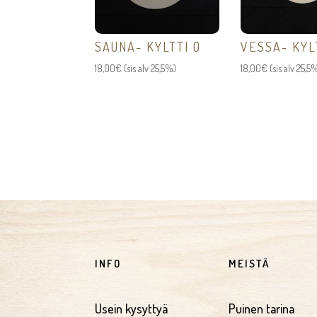
SAUNA- KYLTTI O
VESSA- KYL
18,00
€
(sis alv 25,5%)
18,00
€
(sis alv 25,5
INFO
MEISTÄ
Usein kysyttyä
Puinen tarina