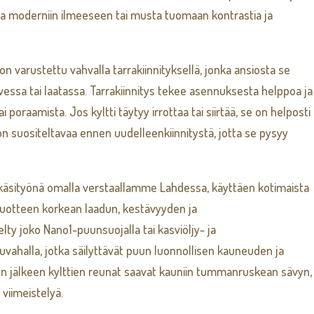
ja moderniin ilmeeseen tai musta tuomaan kontrastia ja
 on varustettu vahvalla tarrakiinnityksellä, jonka ansiosta se
 ovessa tai laatassa. Tarrakiinnitys tekee asennuksesta helppoa ja
tai poraamista. Jos kyltti täytyy irrottaa tai siirtää, se on helposti
on suositeltavaa ennen uudelleenkiinnitystä, jotta se pysyy
käsityönä omalla verstaallamme Lahdessa, käyttäen kotimaista
 tuotteen korkean laadun, kestävyyden ja
elty joko Nano1-puunsuojalla tai kasviöljy- ja
ahalla, jotka säilyttävät puun luonnollisen kauneuden ja
en jälkeen kylttien reunat saavat kauniin tummanruskean sävyn,
 viimeistelyä.