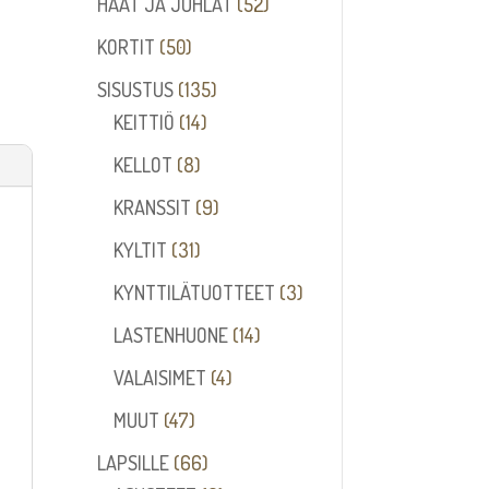
52
HÄÄT JA JUHLAT
52
tuotetta
50
KORTIT
50
tuotetta
135
SISUSTUS
135
14
tuotetta
KEITTIÖ
14
tuotetta
8
KELLOT
8
tuotetta
9
KRANSSIT
9
tuotetta
31
KYLTIT
31
tuotetta
3
KYNTTILÄTUOTTEET
3
tuotetta
14
LASTENHUONE
14
tuotetta
4
VALAISIMET
4
tuotetta
47
MUUT
47
tuotetta
66
LAPSILLE
66