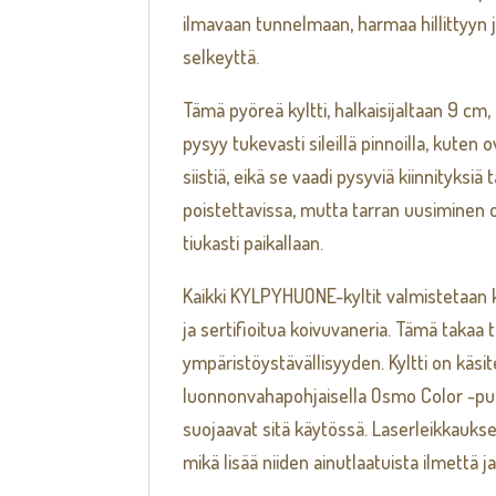
ilmavaan tunnelmaan, harmaa hillittyyn 
selkeyttä.
Tämä pyöreä kyltti, halkaisijaltaan 9 cm,
pysyy tukevasti sileillä pinnoilla, kuten
siistiä, eikä se vaadi pysyviä kiinnityksiä 
poistettavissa, mutta tarran uusiminen 
tiukasti paikallaan.
Kaikki KYLPYHUONE-kyltit valmistetaan 
ja sertifioitua koivuvaneria. Tämä takaa
ympäristöystävällisyyden. Kyltti on käsit
luonnonvahapohjaisella Osmo Color -puuv
suojaavat sitä käytössä. Laserleikkauks
mikä lisää niiden ainutlaatuista ilmettä ja