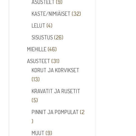
tuotetta
9
ASUSTEET
9
tuotetta
32
KASTE/NIMIÄISET
32
tuotetta
4
LELUT
4
tuotetta
26
SISUSTUS
26
tuotetta
46
MIEHILLE
46
tuotetta
31
ASUSTEET
31
tuotetta
KORUT JA KORVIKSET
13
13
tuotetta
KRAVATIT JA RUSETIT
5
5
tuotetta
PINNIT JA POMPULAT
2
2
tuotetta
9
MUUT
9