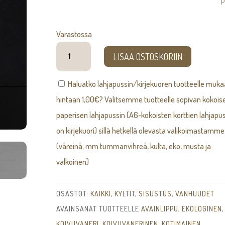
P
Varastossa
KYLPYHUONE-
LISÄÄ OSTOSKORIIN
kyltti
O
Haluatko lahjapussin/kirjekuoren tuotteelle muk
määrä
hintaan
1,00
€
? Valitsemme tuotteelle sopivan kokois
paperisen lahjapussin (A6-kokoisten korttien lahjapus
on kirjekuori) sillä hetkellä olevasta valikoimastamme
(väreinä; mm tummanvihreä, kulta, eko, musta ja
valkoinen)
OSASTOT:
KAIKKI
,
KYLTIT
,
SISUSTUS
,
VANHUUDET
AVAINSANAT TUOTTEELLE
AVAINLIPPU
,
EKOLOGINEN
,
KOIVUVANERI
,
KOIVUVANERINEN
,
KOTIMAINEN
,