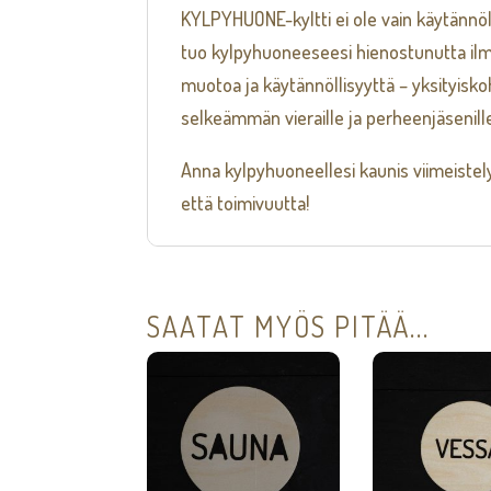
KYLPYHUONE-kyltti ei ole vain käytännöl
tuo kylpyhuoneeseesi hienostunutta ilme
muotoa ja käytännöllisyyttä – yksityisko
selkeämmän vieraille ja perheenjäsenill
Anna kylpyhuoneellesi kaunis viimeistel
että toimivuutta!
SAATAT MYÖS PITÄÄ...