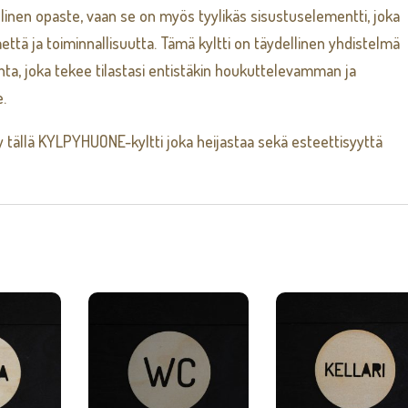
linen opaste, vaan se on myös tyylikäs sisustuselementti, joka
ttä ja toiminnallisuutta. Tämä kyltti on täydellinen yhdistelmä
hta, joka tekee tilastasi entistäkin houkuttelevamman ja
e.
y tällä KYLPYHUONE-kyltti joka heijastaa sekä esteettisyyttä