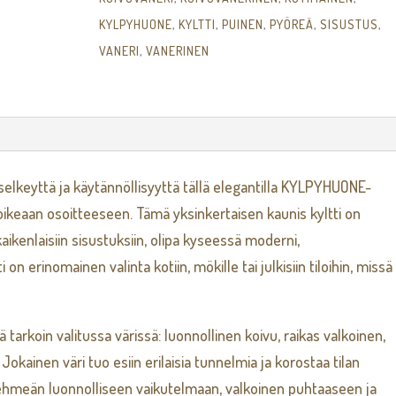
KYLPYHUONE
,
KYLTTI
,
PUINEN
,
PYÖREÄ
,
SISUSTUS
,
VANERI
,
VANERINEN
selkeyttä ja käytännöllisyyttä tällä elegantilla KYLPYHUONE-
i oikeaan osoitteeseen. Tämä yksinkertaisen kaunis kyltti on
ikenlaisiin sisustuksiin, olipa kyseessä moderni,
i on erinomainen valinta kotiin, mökille tai julkisiin tiloihin, missä
tarkoin valitussa värissä: luonnollinen koivu, raikas valkoinen,
okainen väri tuo esiin erilaisia tunnelmia ja korostaa tilan
 pehmeän luonnolliseen vaikutelmaan, valkoinen puhtaaseen ja