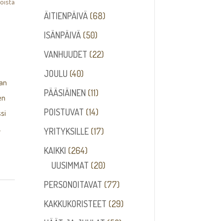
oista
68
ÄITIENPÄIVÄ
68
tuotetta
50
ISÄNPÄIVÄ
50
tuotetta
22
VANHUUDET
22
tuotetta
40
JOULU
40
aan
tuotetta
11
PÄÄSIÄINEN
11
en
tuotetta
14
POISTUVAT
14
si
tuotetta
.
17
YRITYKSILLE
17
tuotetta
264
KAIKKI
264
tuotetta
20
UUSIMMAT
20
tuotetta
77
PERSONOITAVAT
77
tuotetta
29
KAKKUKORISTEET
29
tuotetta