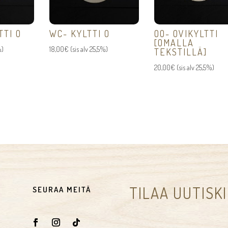
TTI O
WC- KYLTTI O
OO- OVIKYLTTI
[OMALLA
%)
18,00
€
(sis alv 25,5%)
TEKSTILLÄ]
20,00
€
(sis alv 25,5%)
TILAA UUTISK
SEURAA MEITÄ