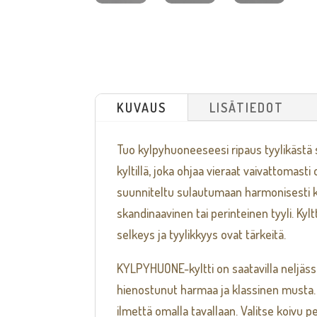
KUVAUS
LISÄTIEDOT
Tuo kylpyhuoneeseesi ripaus tyylikästä 
kyltillä, joka ohjaa vieraat vaivattomast
suunniteltu sulautumaan harmonisesti ka
skandinaavinen tai perinteinen tyyli. Kyltt
selkeys ja tyylikkyys ovat tärkeitä.
KYLPYHUONE-kyltti on saatavilla neljässä 
hienostunut harmaa ja klassinen musta. J
ilmettä omalla tavallaan. Valitse koivu