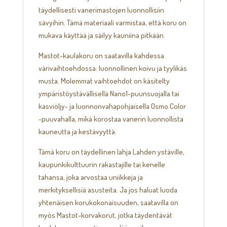
täydellisesti vanerimastojen luonnollisiin
sävyihin. Tämä materiaali varmistaa, että koru on
mukava käyttää ja säilyy kauniina pitkään.
Mastot-kaulakoru on saatavilla kahdessa
värivaihtoehdossa: luonnollinen koivu ja tyylikäs
musta. Molemmat vaihtoehdot on käsitelty
ympäristöystävällisellä Nano1-puunsuojalla tai
kasviöljy- ja luonnonvahapohjaisella Osmo Color
-puuvahalla, mikä korostaa vanerin luonnollista
kauneutta ja kestävyyttä.
Tämä koru on täydellinen lahja Lahden ystäville,
kaupunkikulttuurin rakastajille tai kenelle
tahansa, joka arvostaa uniikkeja ja
merkityksellisiä asusteita. Ja jos haluat luoda
yhtenäisen korukokonaisuuden, saatavilla on
myös Mastot-korvakorut, jotka täydentävät