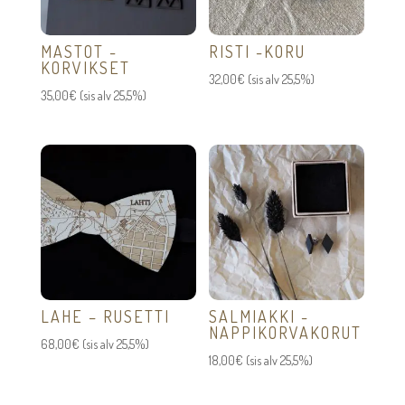
MASTOT -
RISTI -KORU
KORVIKSET
32,00
€
(sis alv 25,5%)
35,00
€
(sis alv 25,5%)
LAHE – RUSETTI
SALMIAKKI -
NAPPIKORVAKORUT
68,00
€
(sis alv 25,5%)
18,00
€
(sis alv 25,5%)