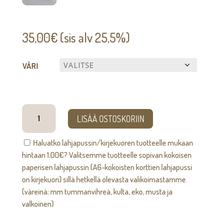
35,00
€
(sis alv 25,5%)
VÄRI
Mastot
LISÄÄ OSTOSKORIIN
-
kaulakoru
Haluatko lahjapussin/kirjekuoren tuotteelle mukaan
määrä
hintaan
1,00
€
? Valitsemme tuotteelle sopivan kokoisen
paperisen lahjapussin (A6-kokoisten korttien lahjapussi
on kirjekuori) sillä hetkellä olevasta valikoimastamme.
(väreinä; mm tummanvihreä, kulta, eko, musta ja
valkoinen)