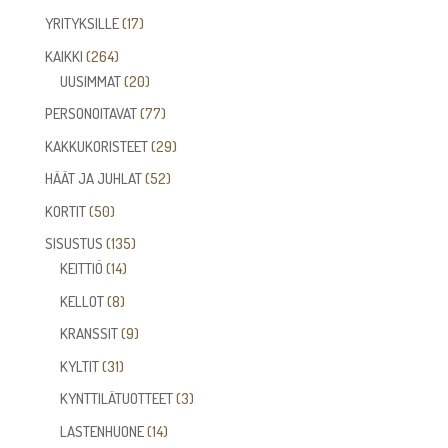
tuotetta
17
YRITYKSILLE
17
tuotetta
264
KAIKKI
264
tuotetta
20
UUSIMMAT
20
tuotetta
77
PERSONOITAVAT
77
tuotetta
29
KAKKUKORISTEET
29
tuotetta
52
HÄÄT JA JUHLAT
52
tuotetta
50
KORTIT
50
tuotetta
135
SISUSTUS
135
14
tuotetta
KEITTIÖ
14
tuotetta
8
KELLOT
8
tuotetta
9
KRANSSIT
9
tuotetta
31
KYLTIT
31
tuotetta
3
KYNTTILÄTUOTTEET
3
tuotetta
14
LASTENHUONE
14