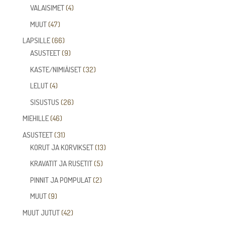
tuotetta
4
VALAISIMET
4
tuotetta
47
MUUT
47
tuotetta
66
LAPSILLE
66
tuotetta
9
ASUSTEET
9
tuotetta
32
KASTE/NIMIÄISET
32
tuotetta
4
LELUT
4
tuotetta
26
SISUSTUS
26
tuotetta
46
MIEHILLE
46
tuotetta
31
ASUSTEET
31
tuotetta
13
KORUT JA KORVIKSET
13
tuotetta
5
KRAVATIT JA RUSETIT
5
tuotetta
2
PINNIT JA POMPULAT
2
tuotetta
9
MUUT
9
tuotetta
42
MUUT JUTUT
42
tuotetta