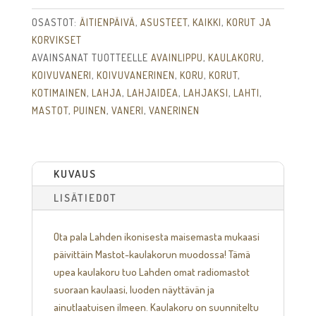
OSASTOT:
ÄITIENPÄIVÄ
,
ASUSTEET
,
KAIKKI
,
KORUT JA
KORVIKSET
AVAINSANAT TUOTTEELLE
AVAINLIPPU
,
KAULAKORU
,
KOIVUVANERI
,
KOIVUVANERINEN
,
KORU
,
KORUT
,
KOTIMAINEN
,
LAHJA
,
LAHJAIDEA
,
LAHJAKSI
,
LAHTI
,
MASTOT
,
PUINEN
,
VANERI
,
VANERINEN
KUVAUS
LISÄTIEDOT
Ota pala Lahden ikonisesta maisemasta mukaasi
päivittäin Mastot-kaulakorun muodossa! Tämä
upea kaulakoru tuo Lahden omat radiomastot
suoraan kaulaasi, luoden näyttävän ja
ainutlaatuisen ilmeen. Kaulakoru on suunniteltu