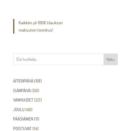
Kaikkiin yli 100€ tilauksiin
maksuton toimitus!
Haku
68
ÄITIENPÄIVÄ
68
tuotetta
50
ISÄNPÄIVÄ
50
tuotetta
22
VANHUUDET
22
tuotetta
40
JOULU
40
tuotetta
11
PÄÄSIÄINEN
11
tuotetta
14
POISTUVAT
14