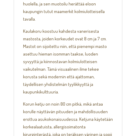
huolella, ja sen muotoilu herättää eloon
kaupungin tutut maamerkit kolmiulotteisella
tavalla.
Kaulakoru koostuu kahdesta vanerisesta
mastosta, joiden korkeudet ovat 8 cm ja 7 cm.
Mastot on sijoitettu niin, että pienempi masto
asettuu hieman isomman taakse, luoden
syvyyttä ja kiinnostavan kolmiulotteisen
vaikutelman. Tämä visuaalinen ilme tekee
korusta sekä modernin että ajattoman,
täydellisen yhdistelmän tyylikkyyttä ja
kaupunkikulttuuria.
Korun ketju on noin 80 cm pitkä, mikä antaa
korulle näyttävän pituuden ja mahdollisuuden
erottua asukokonaisuudessa. Ketjuna käytetään
korkealaatuista, allergisoimatonta
kirurginterästä, joka on teräksen värinen ja sopii