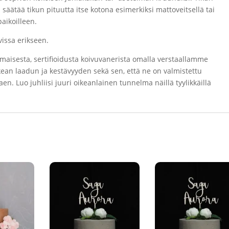
säätää tikun pituutta itse kotona esimerkiksi mattoveitsellä tai
paikoilleen.
issa erikseen.
imaisesta, sertifioidusta koivuvanerista omalla verstaallamme
ean laadun ja kestävyyden sekä sen, että ne on valmistettu
en. Luo juhliisi juuri oikeanlainen tunnelma näillä tyylikkäillä