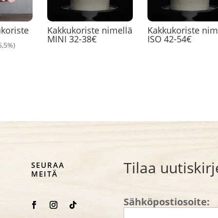
koriste
Kakkukoriste nimellä
Kakkukoriste nim
MINI 32-38€
ISO 42-54€
25,5%)
Tilaa uutiski
SEURAA
MEITÄ
Sähköpostiosoite: