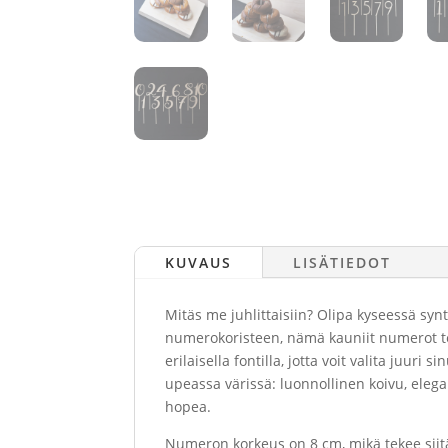
KUVAUS
LISÄTIEDOT
Mitäs me juhlittaisiin? Olipa kyseessä synt
numerokoristeen, nämä kauniit numerot tek
erilaisella fontilla, jotta voit valita juuri 
upeassa värissä: luonnollinen koivu, elegan
hopea.
Numeron korkeus on 8 cm, mikä tekee siit