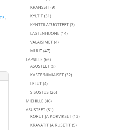
tuotetta
9
KRANSSIT
9
tuotetta
31
KYLTIT
31
TE
,
tuotetta
3
KYNTTILÄTUOTTEET
3
tuotetta
14
LASTENHUONE
14
tuotetta
4
VALAISIMET
4
tuotetta
47
MUUT
47
tuotetta
66
LAPSILLE
66
tuotetta
9
ASUSTEET
9
tuotetta
32
KASTE/NIMIÄISET
32
tuotetta
4
LELUT
4
tuotetta
26
SISUSTUS
26
tuotetta
46
MIEHILLE
46
tuotetta
31
ASUSTEET
31
tuotetta
13
KORUT JA KORVIKSET
13
tuotetta
5
KRAVATIT JA RUSETIT
5