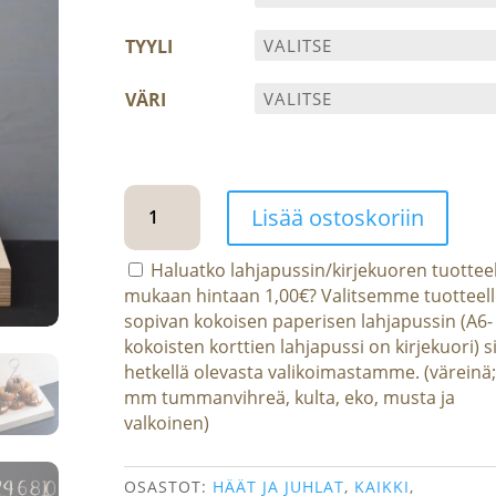
TYYLI
VÄRI
Numero
Lisää ostoskoriin
-
kakkukoriste
Haluatko lahjapussin/kirjekuoren tuotteel
1-
mukaan hintaan
1,00
€
? Valitsemme tuotteel
9
sopivan kokoisen paperisen lahjapussin (A6-
määrä
kokoisten korttien lahjapussi on kirjekuori) si
hetkellä olevasta valikoimastamme. (väreinä;
mm tummanvihreä, kulta, eko, musta ja
valkoinen)
OSASTOT:
HÄÄT JA JUHLAT
,
KAIKKI
,