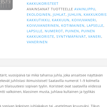
KAKKUKORISTEET
AVAINSANAT TUOTTEELLE
AVAINLIPPU
,
EKOLOGINEN
,
JUHLAT
,
JUHLIIN
,
KAKKUKORIS
KAKKUTIKKU
,
KAKKUUN
,
KOIVUVANERI
,
KOIVUVANERINEN
,
KOTIMAINEN
,
LAPSELLE
,
LAPSILLE
,
NUMEROT
,
PUINEN
,
PUINEN
KAKKUKORISTE
,
SYNTYMÄPÄIVÄT
,
VANERI
,
VANERINEN
tärit, vuosipäivä tai mikä tahansa juhla, joka ansaitsee näyttävän
evät juhlistasi ikimuistoiset! Saatavilla numerot 1–9 kolmella
sinun tilaisuuteesi sopivan tyylin. Koristeet ovat saatavilla viidessä
tti valkoinen, klassinen musta, juhlava kultainen ja tyylikäs
ä sopivan kokoisen juhlakakun tai -asetelman kruunuksi. Tikun