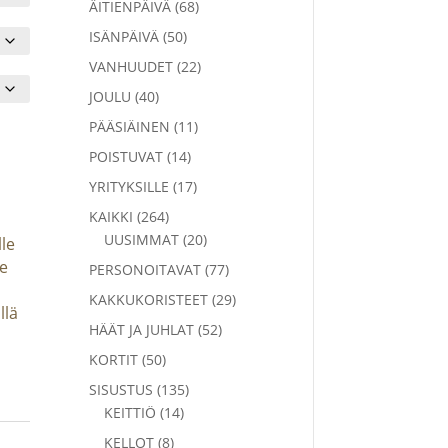
68
ÄITIENPÄIVÄ
68
tuotetta
50
ISÄNPÄIVÄ
50
tuotetta
22
VANHUUDET
22
tuotetta
40
JOULU
40
tuotetta
11
PÄÄSIÄINEN
11
tuotetta
14
POISTUVAT
14
tuotetta
17
YRITYKSILLE
17
tuotetta
264
KAIKKI
264
tuotetta
20
UUSIMMAT
20
le
tuotetta
le
77
PERSONOITAVAT
77
tuotetta
29
KAKKUKORISTEET
29
llä
tuotetta
52
HÄÄT JA JUHLAT
52
tuotetta
50
KORTIT
50
tuotetta
135
SISUSTUS
135
14
tuotetta
KEITTIÖ
14
tuotetta
8
KELLOT
8