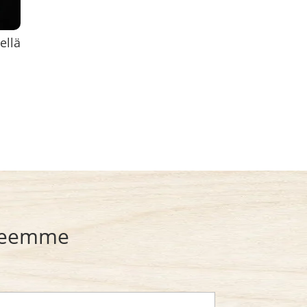
ellä
rjeemme