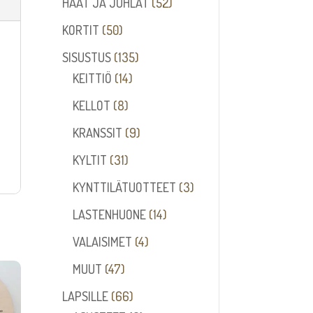
52
HÄÄT JA JUHLAT
52
tuotetta
50
KORTIT
50
tuotetta
135
SISUSTUS
135
14
tuotetta
KEITTIÖ
14
tuotetta
8
KELLOT
8
tuotetta
9
KRANSSIT
9
tuotetta
31
KYLTIT
31
tuotetta
3
KYNTTILÄTUOTTEET
3
tuotetta
14
LASTENHUONE
14
tuotetta
4
VALAISIMET
4
tuotetta
47
MUUT
47
tuotetta
66
LAPSILLE
66