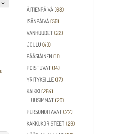
68
ÄITIENPÄIVÄ
68
tuotetta
50
ISÄNPÄIVÄ
50
tuotetta
22
VANHUUDET
22
tuotetta
40
JOULU
40
tuotetta
11
PÄÄSIÄINEN
11
tuotetta
14
POISTUVAT
14
LO
,
tuotetta
17
YRITYKSILLE
17
tuotetta
264
KAIKKI
264
tuotetta
20
UUSIMMAT
20
tuotetta
77
PERSONOITAVAT
77
tuotetta
29
KAKKUKORISTEET
29
tuotetta