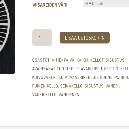
VIISAREIDEN VÄRI
Okko
LISÄÄ OSTOSKORIIN
-
kello
määrä
OSASTOT:
ÄITIENPÄIVÄ
,
KAIKKI
,
KELLOT
,
SISUSTUS
AVAINSANAT TUOTTEELLE
AVAINLIPPU
,
KEITTIÖ
,
KEL
KOIVUVANERI
,
KOIVUVANERINEN
,
OLOHUONE
,
PUINEN
,
PUINEN KELLO
,
SEINÄKELLO
,
SISUSTUS
,
VANERI
,
VANERIKELLO
,
VANERINEN