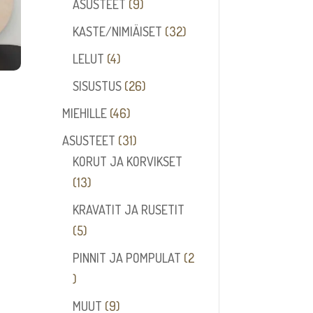
tuotetta
9
ASUSTEET
9
tuotetta
32
KASTE/NIMIÄISET
32
tuotetta
4
LELUT
4
tuotetta
26
SISUSTUS
26
tuotetta
46
MIEHILLE
46
tuotetta
31
ASUSTEET
31
tuotetta
KORUT JA KORVIKSET
13
13
tuotetta
KRAVATIT JA RUSETIT
5
5
tuotetta
PINNIT JA POMPULAT
2
2
tuotetta
9
MUUT
9