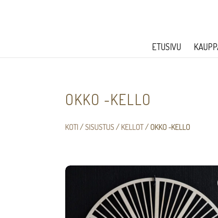
ETUSIVU
KAUPP
OKKO -KELLO
KOTI
/
SISUSTUS
/
KELLOT
/ OKKO -KELLO