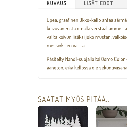
KUVAUS
LISÄTIEDOT
Upea, graafinen Okko-kello antaa särmää
koivuvanerista omalla verstaallamme Lahde
valita koivun lisäksi joko mustan, valkoi
messinkisen väliltä.
Käsitelty Nano1-suojalla tai Osmo Color 
äänetön, eikä kellossa ole sekuntiviisari
SAATAT MYÖS PITÄÄ...