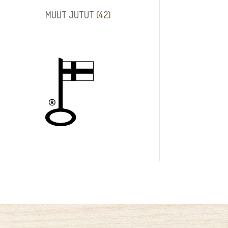
tuotetta
42
MUUT JUTUT
42
tuotetta