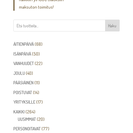
maksuton toimitus!
Haku
68
ÄITIENPÄIVÄ
68
tuotetta
50
ISÄNPÄIVÄ
50
tuotetta
22
VANHUUDET
22
tuotetta
40
JOULU
40
tuotetta
11
PÄÄSIÄINEN
11
tuotetta
14
POISTUVAT
14
tuotetta
17
YRITYKSILLE
17
tuotetta
264
KAIKKI
264
tuotetta
20
UUSIMMAT
20
tuotetta
77
PERSONOITAVAT
77