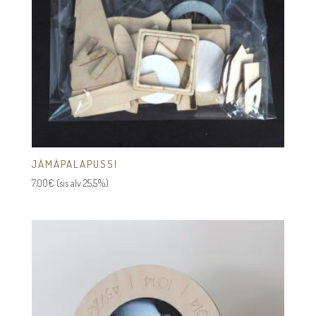
JÄMÄPALAPUSSI
7,00
€
(sis alv 25,5%)