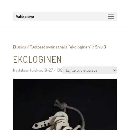
Valitse sivu
Etusivu
/
Tuotteet avainsanalla “ekologinen”
/ Sivu 3
EKOLOGINEN
Näytetään tulokset 19–27 / 109