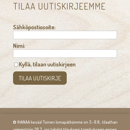
TILAA UUTISKIRJEEMME
Sähköpostiosoite:
Nimi:
Kyllä, tilaan uutiskirjeen
✿ IHANAA kesää! Toinen lomapätkämme on 3.-9.8., tilaathan
© Puine Oy |
Kotisivusi.fi
viimeistään 26.7., jos tahdot tilauksesi toimitukseen ennen