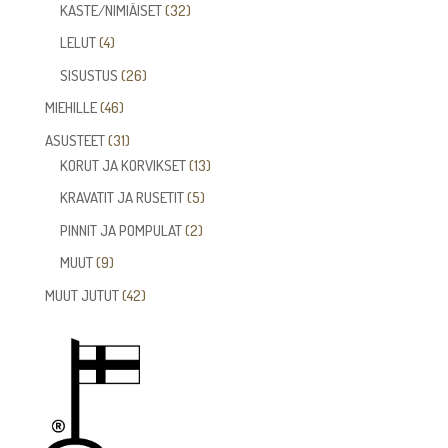
tuotetta
32
KASTE/NIMIÄISET
32
tuotetta
4
LELUT
4
tuotetta
26
SISUSTUS
26
tuotetta
46
MIEHILLE
46
tuotetta
31
ASUSTEET
31
tuotetta
13
KORUT JA KORVIKSET
13
tuotetta
5
KRAVATIT JA RUSETIT
5
tuotetta
2
PINNIT JA POMPULAT
2
tuotetta
9
MUUT
9
tuotetta
42
MUUT JUTUT
42
tuotetta