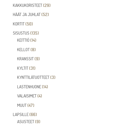
tuotetta
29
KAKKUKORISTEET
29
tuotetta
52
HÄÄT JA JUHLAT
52
tuotetta
50
KORTIT
50
tuotetta
135
SISUSTUS
135
14
tuotetta
KEITTIÖ
14
tuotetta
8
KELLOT
8
tuotetta
9
KRANSSIT
9
tuotetta
31
KYLTIT
31
tuotetta
3
KYNTTILÄTUOTTEET
3
tuotetta
14
LASTENHUONE
14
tuotetta
4
VALAISIMET
4
tuotetta
47
MUUT
47
tuotetta
66
LAPSILLE
66
tuotetta
9
ASUSTEET
9