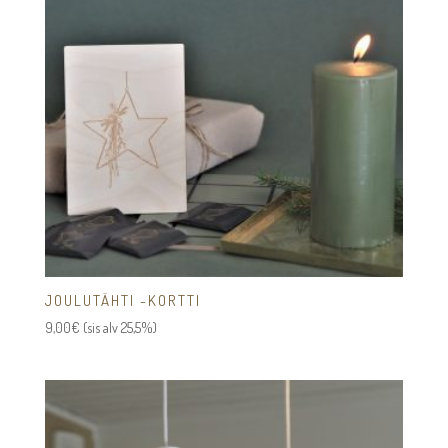
JOULUTÄHTI -KORTTI
9,00
€
(sis alv 25,5%)