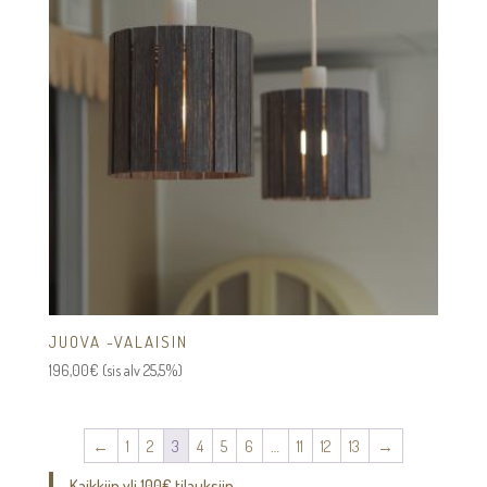
JUOVA -VALAISIN
196,00
€
(sis alv 25,5%)
←
1
2
3
4
5
6
…
11
12
13
→
Kaikkiin yli 100€ tilauksiin