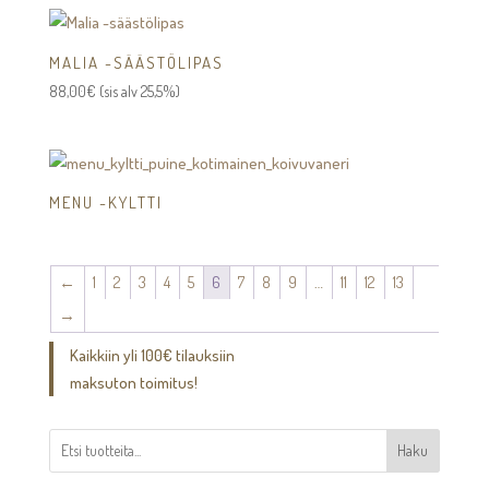
MALIA -SÄÄSTÖLIPAS
88,00
€
(sis alv 25,5%)
MENU -KYLTTI
←
1
2
3
4
5
6
7
8
9
…
11
12
13
→
Kaikkiin yli 100€ tilauksiin
maksuton toimitus!
Haku