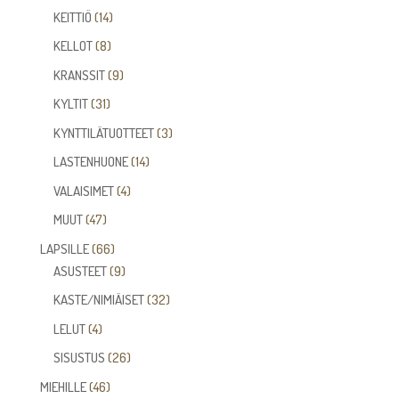
14
tuotetta
KEITTIÖ
14
tuotetta
8
KELLOT
8
tuotetta
9
KRANSSIT
9
tuotetta
31
KYLTIT
31
tuotetta
3
KYNTTILÄTUOTTEET
3
tuotetta
14
LASTENHUONE
14
tuotetta
4
VALAISIMET
4
tuotetta
47
MUUT
47
tuotetta
66
LAPSILLE
66
tuotetta
9
ASUSTEET
9
tuotetta
32
KASTE/NIMIÄISET
32
tuotetta
4
LELUT
4
tuotetta
26
SISUSTUS
26
tuotetta
46
MIEHILLE
46