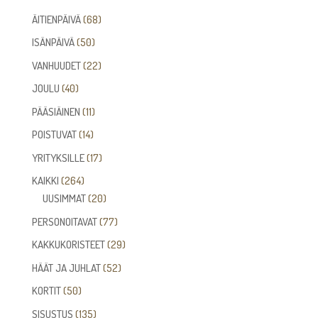
68
ÄITIENPÄIVÄ
68
tuotetta
50
ISÄNPÄIVÄ
50
tuotetta
22
VANHUUDET
22
tuotetta
40
JOULU
40
tuotetta
11
PÄÄSIÄINEN
11
tuotetta
14
POISTUVAT
14
tuotetta
17
YRITYKSILLE
17
tuotetta
264
KAIKKI
264
tuotetta
20
UUSIMMAT
20
tuotetta
77
PERSONOITAVAT
77
tuotetta
29
KAKKUKORISTEET
29
tuotetta
52
HÄÄT JA JUHLAT
52
tuotetta
50
KORTIT
50
tuotetta
135
SISUSTUS
135