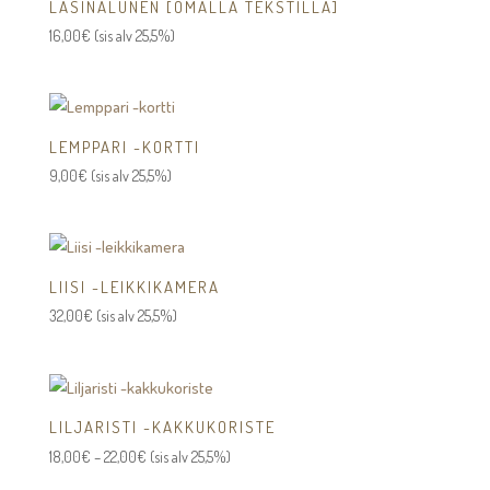
LASINALUNEN [OMALLA TEKSTILLÄ]
16,00
€
(sis alv 25,5%)
LEMPPARI -KORTTI
9,00
€
(sis alv 25,5%)
LIISI -LEIKKIKAMERA
32,00
€
(sis alv 25,5%)
LILJARISTI -KAKKUKORISTE
Hintaluokka:
18,00
€
–
22,00
€
(sis alv 25,5%)
18,00€