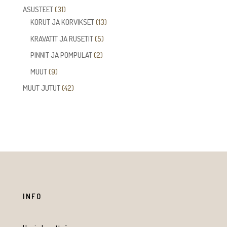
tuotetta
31
ASUSTEET
31
tuotetta
13
KORUT JA KORVIKSET
13
tuotetta
5
KRAVATIT JA RUSETIT
5
tuotetta
2
PINNIT JA POMPULAT
2
tuotetta
9
MUUT
9
tuotetta
42
MUUT JUTUT
42
tuotetta
INFO