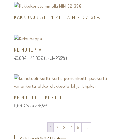
KAKKUKORISTE NIMELLÄ MINI 32-38€
KEINUHEPPA
Hintaluokka:
40,00
€
–
48,00
€
(sis alv 25,5%)
40,00€
-
48,00€
KEINUTUOLI -KORTTI
9,00
€
(sis alv 25,5%)
1
2
3
4
5
→
Kaikkiin yli 100€ tilauksiin