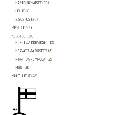
tuotetta
32
KASTE/NIMIÄISET
32
tuotetta
4
LELUT
4
tuotetta
26
SISUSTUS
26
tuotetta
46
MIEHILLE
46
tuotetta
31
ASUSTEET
31
tuotetta
13
KORUT JA KORVIKSET
13
tuotetta
5
KRAVATIT JA RUSETIT
5
tuotetta
2
PINNIT JA POMPULAT
2
tuotetta
9
MUUT
9
tuotetta
42
MUUT JUTUT
42
tuotetta