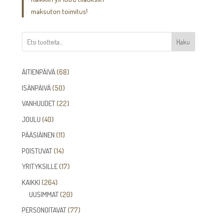
maksuton toimitus!
Haku
68
ÄITIENPÄIVÄ
68
tuotetta
50
ISÄNPÄIVÄ
50
tuotetta
22
VANHUUDET
22
tuotetta
40
JOULU
40
tuotetta
11
PÄÄSIÄINEN
11
tuotetta
14
POISTUVAT
14
tuotetta
17
YRITYKSILLE
17
tuotetta
264
KAIKKI
264
tuotetta
20
UUSIMMAT
20
tuotetta
77
PERSONOITAVAT
77