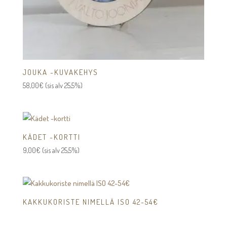
JOUKA -KUVAKEHYS
58,00
€
(sis alv 25,5%)
KÄDET -KORTTI
9,00
€
(sis alv 25,5%)
KAKKUKORISTE NIMELLÄ ISO 42-54€