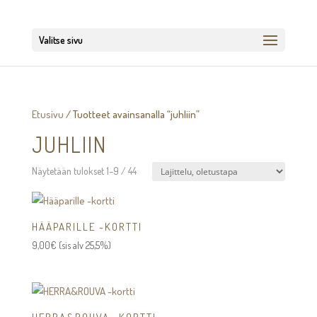
Valitse sivu
Etusivu
/ Tuotteet avainsanalla “juhliin”
JUHLIIN
Näytetään tulokset 1–9 / 44
HÄÄPARILLE -KORTTI
9,00
€
(sis alv 25,5%)