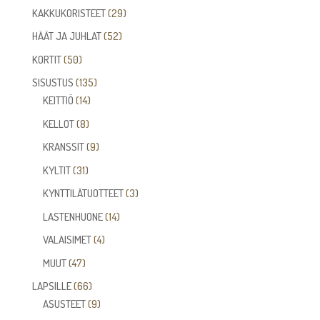
tuotetta
29
KAKKUKORISTEET
29
tuotetta
52
HÄÄT JA JUHLAT
52
tuotetta
50
KORTIT
50
tuotetta
135
SISUSTUS
135
14
tuotetta
KEITTIÖ
14
tuotetta
8
KELLOT
8
tuotetta
9
KRANSSIT
9
tuotetta
31
KYLTIT
31
tuotetta
3
KYNTTILÄTUOTTEET
3
tuotetta
14
LASTENHUONE
14
tuotetta
4
VALAISIMET
4
tuotetta
47
MUUT
47
tuotetta
66
LAPSILLE
66
tuotetta
9
ASUSTEET
9