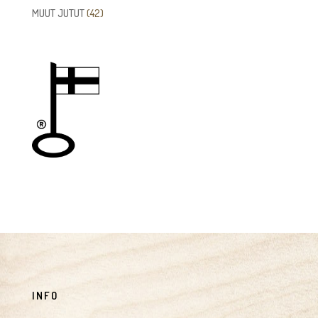
tuotetta
42
MUUT JUTUT
42
tuotetta
INFO