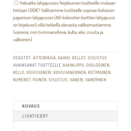
Haluatko lahjapussin/kirjekuoren tuotteelle mukaan
hintaan
1,00
€
? Valitsemme tuotteelle sopivan kokoisen
paperisen lahjapussin (A6-kokoisten korttien lahjapussi
on kirjekuori) sillä hetkellä olevasta valikoimastamme.
(väreinä; mm tummanvihreä, kulta, eko, musta ja
valkoinen)
OSASTOT:
ÄITIENPÄIVÄ
,
KAIKKI
,
KELLOT
,
SISUSTUS
AVAINSANAT TUOTTEELLE
AVAINLIPPU
,
EKOLOGINEN
,
KELLO
,
KOIVUVANERI
,
KOIVUVANERINEN
,
KOTIMAINEN
,
NUMEROT
,
PUINEN
,
SISUSTUS
,
VANERI
,
VANERINEN
KUVAUS
LISÄTIEDOT