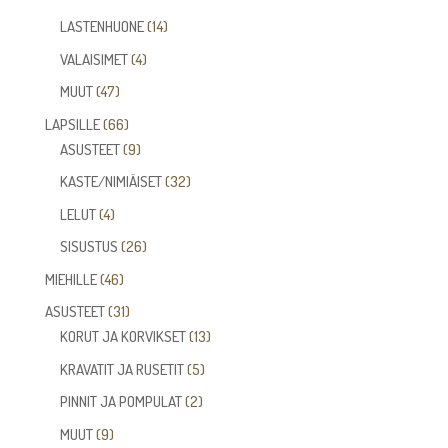
tuotetta
14
LASTENHUONE
14
tuotetta
4
VALAISIMET
4
tuotetta
47
MUUT
47
tuotetta
66
LAPSILLE
66
tuotetta
9
ASUSTEET
9
tuotetta
32
KASTE/NIMIÄISET
32
tuotetta
4
LELUT
4
tuotetta
26
SISUSTUS
26
tuotetta
46
MIEHILLE
46
tuotetta
31
ASUSTEET
31
tuotetta
13
KORUT JA KORVIKSET
13
tuotetta
5
KRAVATIT JA RUSETIT
5
tuotetta
2
PINNIT JA POMPULAT
2
tuotetta
9
MUUT
9