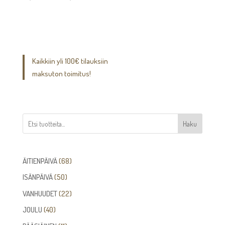
75,00€
-
110,00€
Kaikkiin yli 100€ tilauksiin
maksuton toimitus!
Haku
68
ÄITIENPÄIVÄ
68
tuotetta
50
ISÄNPÄIVÄ
50
tuotetta
22
VANHUUDET
22
tuotetta
40
JOULU
40
tuotetta