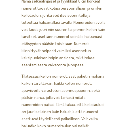
Nämä selkeälinjaiset ja tyylikkäät 8 cm korkeat
numerot tuovat kotiisi persoonallisen ja uniikin
kellotaulun, jonka voit itse suunnitella ja
toteuttaa haluamallasi tavalla. Numeroiden avulla
voit luoda juuri niin suuren tai pienen kellon kuin
tarvitset, asettaen numerot seinälle haluamasi
etäisyyden päähän toisistaan. Numerot
kiinnittyvät helposti valmiiksi asennetun
kaksipuoleisen teipin ansiosta, mikä tekee
asentamisesta vaivatonta ja nopeaa.
Tilatessasi kellon numerot, saat paketin mukana
kaiken tarvittavan: kaikki kellon numerot,
apuviivoilla varustetun asennuspaperin, sekä
pätkän narua, jolla voit tarkasti mitata
numeroiden paikat. Tämä takaa, että kellotaulusi
on juuri sellainen kuin haluat ja että numerot
asettuvat täydellisesti paikoilleen. Voit valita,
haluatko koko numerotaulun vai pelkät