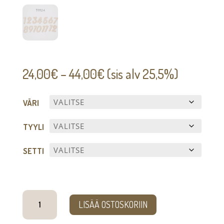
Hintaluokka:
24,00
€
–
44,00
€
(sis alv 25,5%)
24,00€
-
VÄRI
44,00€
TYYLI
SETTI
Kellon
LISÄÄ OSTOSKORIIN
numerot
määrä