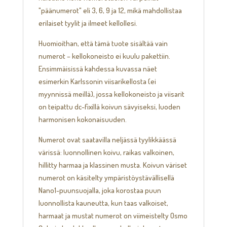
"päänumerot" eli 3, 6, 9 ja 12, mikä mahdollistaa
erilaiset tyylit ja ilmeet kellollesi.
Huomioithan, että tämä tuote sisältää vain
numerot – kellokoneisto ei kuulu pakettiin.
Ensimmäisissä kahdessa kuvassa näet
esimerkin Karlssonin viisarikellosta (ei
myynnissä meillä), jossa kellokoneisto ja viisarit
on teipattu dc-fixillä koivun sävyiseksi, luoden
harmonisen kokonaisuuden.
Numerot ovat saatavilla neljässä tyylikkäässä
värissä: luonnollinen koivu, raikas valkoinen,
hillitty harmaa ja klassinen musta. Koivun väriset
numerot on käsitelty ympäristöystävällisellä
Nano1-puunsuojalla, joka korostaa puun
luonnollista kauneutta, kun taas valkoiset,
harmaat ja mustat numerot on viimeistelty Osmo