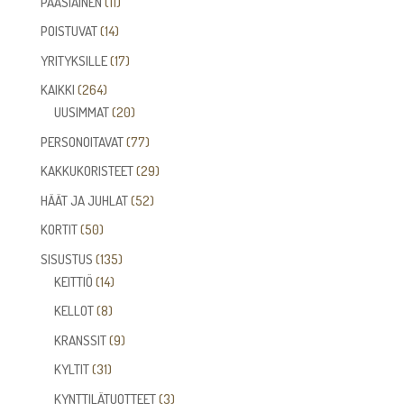
11
PÄÄSIÄINEN
11
tuotetta
14
POISTUVAT
14
tuotetta
17
YRITYKSILLE
17
tuotetta
264
KAIKKI
264
tuotetta
20
UUSIMMAT
20
tuotetta
77
PERSONOITAVAT
77
tuotetta
29
KAKKUKORISTEET
29
tuotetta
52
HÄÄT JA JUHLAT
52
tuotetta
50
KORTIT
50
tuotetta
135
SISUSTUS
135
14
tuotetta
KEITTIÖ
14
tuotetta
8
KELLOT
8
tuotetta
9
KRANSSIT
9
tuotetta
31
KYLTIT
31
tuotetta
3
KYNTTILÄTUOTTEET
3