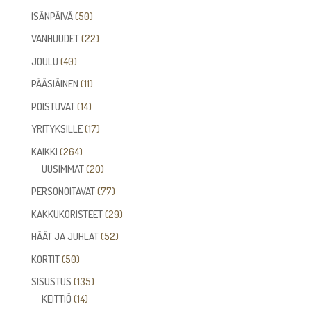
tuotetta
50
ISÄNPÄIVÄ
50
tuotetta
22
VANHUUDET
22
tuotetta
40
JOULU
40
tuotetta
11
PÄÄSIÄINEN
11
tuotetta
14
POISTUVAT
14
tuotetta
17
YRITYKSILLE
17
tuotetta
264
KAIKKI
264
tuotetta
20
UUSIMMAT
20
tuotetta
77
PERSONOITAVAT
77
tuotetta
29
KAKKUKORISTEET
29
tuotetta
52
HÄÄT JA JUHLAT
52
tuotetta
50
KORTIT
50
tuotetta
135
SISUSTUS
135
14
tuotetta
KEITTIÖ
14