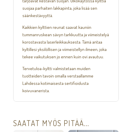
tarjoavat kestävän suojan. Ulkokäytössä kylttiä
suojaa parhaiten lakkapinta, joka lisää sen
säänkestävyyttä.
Kaikkien kylttien reunat saavat kauniin
tummanruskean sävyn tarkkuutta ja viimeistelyä
korostavasta laserleikkauksesta. Tämä antaa
kyltillesi yksilöllisen ja viimeistellyn ilmeen, joka
tekee vaikutuksen jo ennen kuin ovi avautuu.
Tervetuloa-kyltti valmistetaan muiden
tuotteiden tavoin omalla verstaallamme
Lahdessa kotimaisesta sertifioidusta
koivuvanerista.
SAATAT MYÖS PITÄÄ...