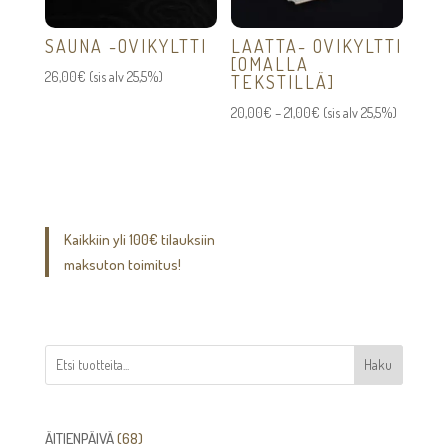
SAUNA -OVIKYLTTI
LAATTA- OVIKYLTTI
[OMALLA
26,00
€
(sis alv 25,5%)
TEKSTILLÄ]
Hintaluokka:
20,00
€
–
21,00
€
(sis alv 25,5%)
20,00€
-
21,00€
Kaikkiin yli 100€ tilauksiin
maksuton toimitus!
Haku
68
ÄITIENPÄIVÄ
68