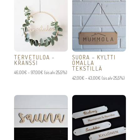
TERVETULOA -
SUORA – KYLTTI
KRANSSI
OMALLA
TEKSTILLÄ
Hintaluokka:
46,00
€
–
97,00
€
(sis alv 25,5%)
Hintaluokka:
42,00
€
–
43,00
€
(sis alv 25,5%)
46,00€
42,00€
-
-
97,00€
43,00€