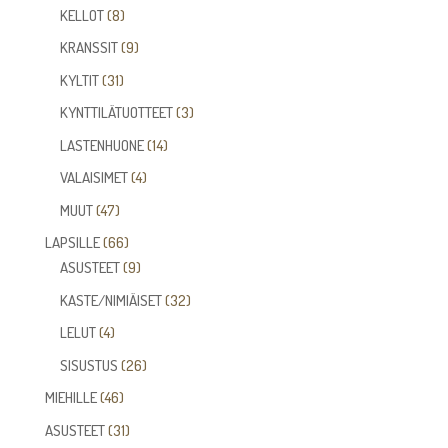
tuotetta
8
KELLOT
8
tuotetta
9
KRANSSIT
9
tuotetta
31
KYLTIT
31
tuotetta
3
KYNTTILÄTUOTTEET
3
tuotetta
14
LASTENHUONE
14
tuotetta
4
VALAISIMET
4
tuotetta
47
MUUT
47
tuotetta
66
LAPSILLE
66
tuotetta
9
ASUSTEET
9
tuotetta
32
KASTE/NIMIÄISET
32
tuotetta
4
LELUT
4
tuotetta
26
SISUSTUS
26
tuotetta
46
MIEHILLE
46
tuotetta
31
ASUSTEET
31