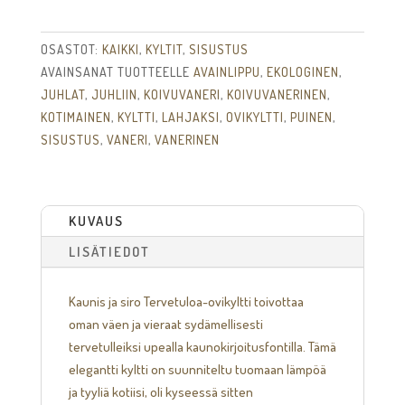
OSASTOT:
KAIKKI
,
KYLTIT
,
SISUSTUS
AVAINSANAT TUOTTEELLE
AVAINLIPPU
,
EKOLOGINEN
,
JUHLAT
,
JUHLIIN
,
KOIVUVANERI
,
KOIVUVANERINEN
,
KOTIMAINEN
,
KYLTTI
,
LAHJAKSI
,
OVIKYLTTI
,
PUINEN
,
SISUSTUS
,
VANERI
,
VANERINEN
KUVAUS
LISÄTIEDOT
Kaunis ja siro Tervetuloa-ovikyltti toivottaa
oman väen ja vieraat sydämellisesti
tervetulleiksi upealla kaunokirjoitusfontilla. Tämä
elegantti kyltti on suunniteltu tuomaan lämpöä
ja tyyliä kotiisi, oli kyseessä sitten