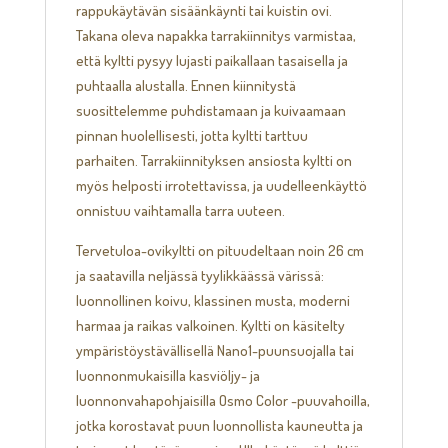
rappukäytävän sisäänkäynti tai kuistin ovi.
Takana oleva napakka tarrakiinnitys varmistaa,
että kyltti pysyy lujasti paikallaan tasaisella ja
puhtaalla alustalla. Ennen kiinnitystä
suosittelemme puhdistamaan ja kuivaamaan
pinnan huolellisesti, jotta kyltti tarttuu
parhaiten. Tarrakiinnityksen ansiosta kyltti on
myös helposti irrotettavissa, ja uudelleenkäyttö
onnistuu vaihtamalla tarra uuteen.
Tervetuloa-ovikyltti on pituudeltaan noin 26 cm
ja saatavilla neljässä tyylikkäässä värissä:
luonnollinen koivu, klassinen musta, moderni
harmaa ja raikas valkoinen. Kyltti on käsitelty
ympäristöystävällisellä Nano1-puunsuojalla tai
luonnonmukaisilla kasviöljy- ja
luonnonvahapohjaisilla Osmo Color -puuvahoilla,
jotka korostavat puun luonnollista kauneutta ja