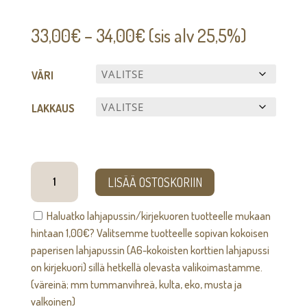
Hintaluokka:
33,00
€
–
34,00
€
(sis alv 25,5%)
33,00€
-
VÄRI
34,00€
LAKKAUS
Tervetuloa
LISÄÄ OSTOSKORIIN
-
ovikyltti
Haluatko lahjapussin/kirjekuoren tuotteelle mukaan
määrä
hintaan
1,00
€
? Valitsemme tuotteelle sopivan kokoisen
paperisen lahjapussin (A6-kokoisten korttien lahjapussi
on kirjekuori) sillä hetkellä olevasta valikoimastamme.
(väreinä; mm tummanvihreä, kulta, eko, musta ja
valkoinen)