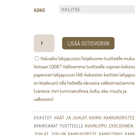
24,00€
KOKO
Lyyra
LISÄÄ OSTOSKORIIN
-
kakkukoriste
Haluatko lahjapussin/kirjekuoren tuotteelle muk
määrä
hintaan
1,00
€
? Valitsemme tuotteelle sopivan kokois
paperisen lahjapussin (A6-kokoisten korttien lahjapus
on kirjekuori) sillä hetkellä olevasta valikoimastamme
(väreinä; mm tummanvihreä, kulta, eko, musta ja
valkoinen)
OSASTOT:
HÄÄT JA JUHLAT
,
KAIKKI
,
KAKKUKORISTEE
AVAINSANAT TUOTTEELLE
AVAINLIPPU
,
EKOLOGINEN
,
JUHLAT
,
JUHLIIN
,
KAKKUKORISTE
,
KAKKUTIKKU
,
KAK