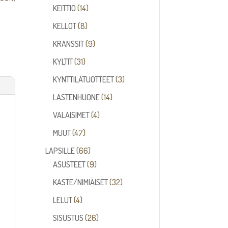
14
tuotetta
KEITTIÖ
14
,
tuotetta
8
KELLOT
8
tuotetta
9
KRANSSIT
9
tuotetta
31
KYLTIT
31
tuotetta
3
KYNTTILÄTUOTTEET
3
tuotetta
14
LASTENHUONE
14
tuotetta
4
VALAISIMET
4
tuotetta
47
MUUT
47
tuotetta
66
LAPSILLE
66
tuotetta
9
ASUSTEET
9
tuotetta
32
KASTE/NIMIÄISET
32
tuotetta
4
LELUT
4
tuotetta
26
SISUSTUS
26