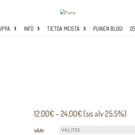
UPPA
INFO
TIETOA MEISTÄ
PUINEN BLOGI
O
Hintaluokka:
12,00
€
–
24,00
€
(sis alv 25,5%)
12,00€
-
VÄRI