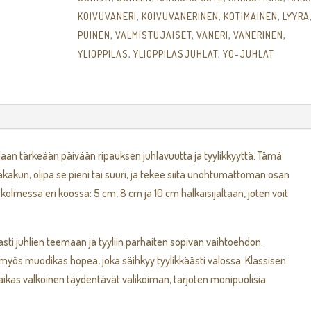
KOIVUVANERI
,
KOIVUVANERINEN
,
KOTIMAINEN
,
LYYRA
PUINEN
,
VALMISTUJAISET
,
VANERI
,
VANERINEN
,
YLIOPPILAS
,
YLIOPPILASJUHLAT
,
YO-JUHLAT
ilaan tärkeään päivään ripauksen juhlavuutta ja tyylikkyyttä. Tämä
kakun, olipa se pieni tai suuri, ja tekee siitä unohtumattoman osan
kolmessa eri koossa: 5 cm, 8 cm ja 10 cm halkaisijaltaan, joten voit
asti juhlien teemaan ja tyyliin parhaiten sopivan vaihtoehdon.
u myös muodikas hopea, joka säihkyy tyylikkäästi valossa. Klassisen
raikas valkoinen täydentävät valikoiman, tarjoten monipuolisia