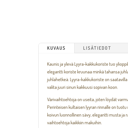
KUVAUS
LISÄTIEDOT
Kaunis ja ylevä Lyyra-kakkukoriste tuo yliopp
elegantti koriste kruunaa minkä tahansa juhla
juhlahetkeä. Lyyra-kakkukoriste on saatavilla 
valita juuri sinun kakkuusi sopivan koon.
Värivaihtoehtoja on useita, joten löydät varm
Perinteisen kultaisen lyyran rinnalle on tuot
koivun luonnollinen sävy, elegantti musta ja 
vaihtoehtoja kaikkiin makuihin.