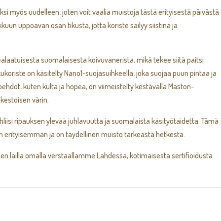
si myös uudelleen, joten voit vaalia muistoja tästä erityisestä päivästä
uun uppoavan osan tikusta, jotta koriste säilyy siistinä ja
laatuisesta suomalaisesta koivuvanerista, mikä tekee siitä paitsi
koriste on käsitelty Nano1-suojasuihkeella, joka suojaa puun pintaa ja
htoehdot, kuten kulta ja hopea, on viimeistelty kestävällä Maston-
äkestoisen värin.
juhliisi ripauksen ylevää juhlavuutta ja suomalaista käsityötaidetta. Tämä
kin erityisemmän ja on täydellinen muisto tärkeästä hetkestä.
en lailla omalla verstaallamme Lahdessa, kotimaisesta sertifioidusta