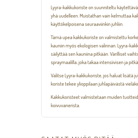
Lyyra-kakkukoriste on suunniteltu käytettäväk
yhä uudelleen. Muistathan vain kelmuttaa kakk
käyttökelpoisena seuraaviinkin juhliin.
Tämä upea kakkukoriste on valmistettu korkea
kauniin myös ekologisen valinnan. Lyyra-kakku
säilyttää sen kauniina pitkään. Värilliset vai
spraymaalilla, joka takaa intensiivisen ja pitk
Valitse Lyyra-kakkukoriste, jos haluat lisätä 
koriste tekee ylioppilaan juhlapäivästä vielä
Kakkukoristeet valmistetaan muiden tuotteid
koivuvanerista.