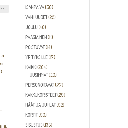
tuotetta
50
ISÄNPÄIVÄ
50
tuotetta
22
VANHUUDET
22
tuotetta
40
JOULU
40
tuotetta
11
PÄÄSIÄINEN
11
tuotetta
14
POISTUVAT
14
tuotetta
aan
17
YRITYKSILLE
17
en
tuotetta
264
KAIKKI
264
si
tuotetta
20
UUSIMMAT
20
.
tuotetta
77
PERSONOITAVAT
77
tuotetta
29
KAKKUKORISTEET
29
tuotetta
52
HÄÄT JA JUHLAT
52
T
tuotetta
50
KORTIT
50
tuotetta
135
SISUSTUS
135
KUUN
,