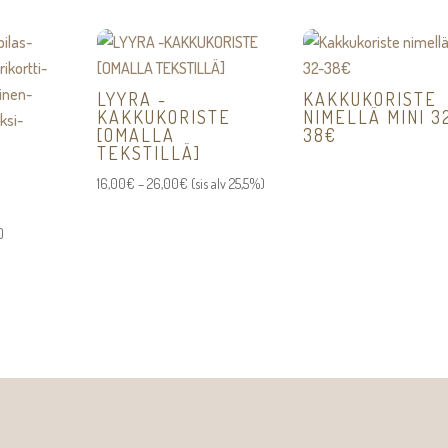
LYYRA -
KAKKUKORISTE
KAKKUKORISTE
NIMELLÄ MINI 3
[OMALLA
38€
TEKSTILLÄ]
Hintaluokka:
16,00
€
–
26,00
€
(sis alv 25,5%)
16,00€
)
-
26,00€