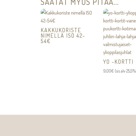
SAATAT MYÖS PITÄÄ...
KAKKUKORISTE
NIMELLÄ ISO 42-
54€
YO -KORTTI
9,00
€
(sis alv 25,5%