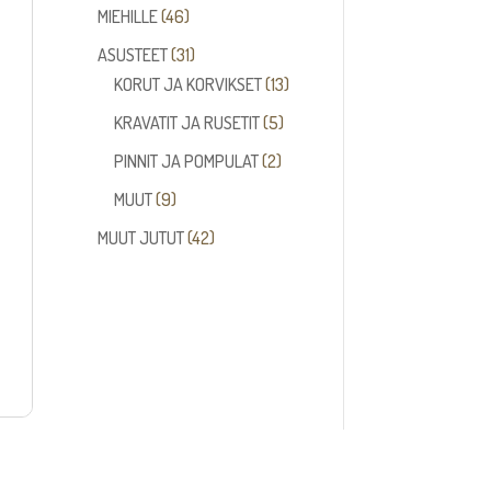
tuotetta
46
MIEHILLE
46
tuotetta
31
ASUSTEET
31
tuotetta
13
KORUT JA KORVIKSET
13
tuotetta
5
KRAVATIT JA RUSETIT
5
tuotetta
2
PINNIT JA POMPULAT
2
tuotetta
9
MUUT
9
tuotetta
42
MUUT JUTUT
42
tuotetta