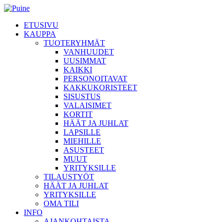
ETUSIVU
KAUPPA
TUOTERYHMÄT
VANHUUDET
UUSIMMAT
KAIKKI
PERSONOITAVAT
KAKKUKORISTEET
SISUSTUS
VALAISIMET
KORTIT
HÄÄT JA JUHLAT
LAPSILLE
MIEHILLE
ASUSTEET
MUUT
YRITYKSILLE
TILAUSTYÖT
HÄÄT JA JUHLAT
YRITYKSILLE
OMA TILI
INFO
AJANKOHTAISTA