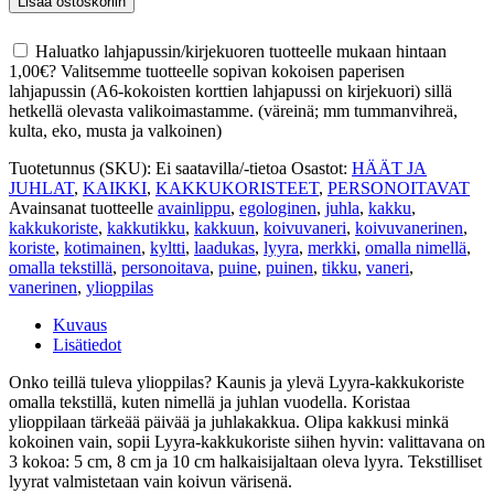
Lisää ostoskoriin
KAKKUKORISTE
[OMALLA
Haluatko lahjapussin/kirjekuoren tuotteelle mukaan hintaan
TEKSTILLÄ]
1,00
€
? Valitsemme tuotteelle sopivan kokoisen paperisen
määrä
lahjapussin (A6-kokoisten korttien lahjapussi on kirjekuori) sillä
hetkellä olevasta valikoimastamme. (väreinä; mm tummanvihreä,
kulta, eko, musta ja valkoinen)
Tuotetunnus (SKU):
Ei saatavilla/-tietoa
Osastot:
HÄÄT JA
JUHLAT
,
KAIKKI
,
KAKKUKORISTEET
,
PERSONOITAVAT
Avainsanat tuotteelle
avainlippu
,
egologinen
,
juhla
,
kakku
,
kakkukoriste
,
kakkutikku
,
kakkuun
,
koivuvaneri
,
koivuvanerinen
,
koriste
,
kotimainen
,
kyltti
,
laadukas
,
lyyra
,
merkki
,
omalla nimellä
,
omalla tekstillä
,
personoitava
,
puine
,
puinen
,
tikku
,
vaneri
,
vanerinen
,
ylioppilas
Kuvaus
Lisätiedot
Onko teillä tuleva ylioppilas? Kaunis ja ylevä Lyyra-kakkukoriste
omalla tekstillä, kuten nimellä ja juhlan vuodella. Koristaa
ylioppilaan tärkeää päivää ja juhlakakkua. Olipa kakkusi minkä
kokoinen vain, sopii Lyyra-kakkukoriste siihen hyvin: valittavana on
3 kokoa: 5 cm, 8 cm ja 10 cm halkaisijaltaan oleva lyyra. Tekstilliset
lyyrat valmistetaan vain koivun värisenä.