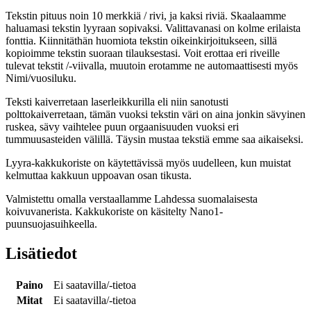
Tekstin pituus noin 10 merkkiä / rivi, ja kaksi riviä. Skaalaamme
haluamasi tekstin lyyraan sopivaksi. Valittavanasi on kolme erilaista
fonttia. Kiinnitäthän huomiota tekstin oikeinkirjoitukseen, sillä
kopioimme tekstin suoraan tilauksestasi. Voit erottaa eri riveille
tulevat tekstit /-viivalla, muutoin erotamme ne automaattisesti myös
Nimi/vuosiluku.
Teksti kaiverretaan laserleikkurilla eli niin sanotusti
polttokaiverretaan, tämän vuoksi tekstin väri on aina jonkin sävyinen
ruskea, sävy vaihtelee puun orgaanisuuden vuoksi eri
tummuusasteiden välillä. Täysin mustaa tekstiä emme saa aikaiseksi.
Lyyra-kakkukoriste on käytettävissä myös uudelleen, kun muistat
kelmuttaa kakkuun uppoavan osan tikusta.
Valmistettu omalla verstaallamme Lahdessa suomalaisesta
koivuvanerista. Kakkukoriste on käsitelty Nano1-
puunsuojasuihkeella.
Lisätiedot
Paino
Ei saatavilla/-tietoa
Mitat
Ei saatavilla/-tietoa