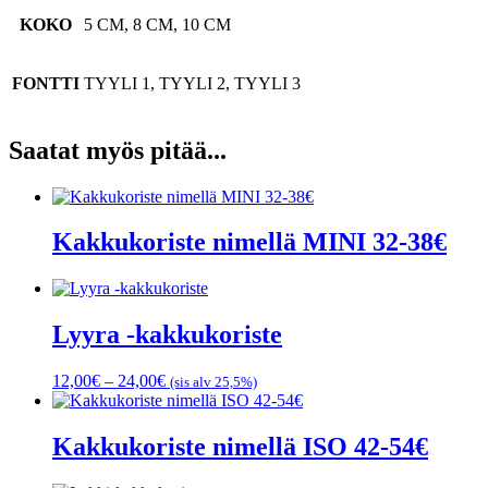
KOKO
5 CM, 8 CM, 10 CM
FONTTI
TYYLI 1, TYYLI 2, TYYLI 3
Saatat myös pitää...
Kakkukoriste nimellä MINI 32-38€
Lyyra -kakkukoriste
Hintaluokka:
12,00
€
–
24,00
€
(sis alv 25,5%)
12,00€
-
24,00€
Kakkukoriste nimellä ISO 42-54€