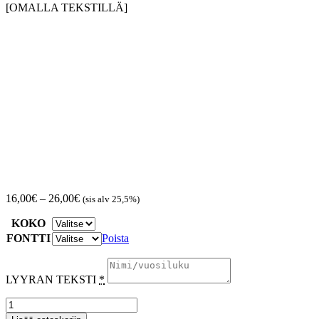
[OMALLA TEKSTILLÄ]
Hintaluokka:
16,00
€
–
26,00
€
(sis alv 25,5%)
16,00€
KOKO
-
26,00€
FONTTI
Poista
LYYRAN TEKSTI
*
LYYRA
-