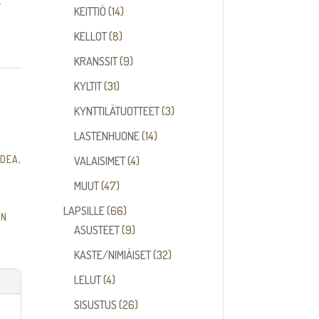
.
14
tuotetta
KEITTIÖ
14
tuotetta
8
KELLOT
8
tuotetta
9
KRANSSIT
9
tuotetta
31
KYLTIT
31
tuotetta
3
KYNTTILÄTUOTTEET
3
tuotetta
14
LASTENHUONE
14
tuotetta
4
IDEA
,
VALAISIMET
4
tuotetta
47
MUUT
47
tuotetta
66
LAPSILLE
66
EN
tuotetta
9
ASUSTEET
9
tuotetta
32
KASTE/NIMIÄISET
32
tuotetta
4
LELUT
4
tuotetta
26
SISUSTUS
26