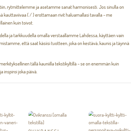
lttiin, rytmittelemme ja asetamme sanat harmonisesti. Jos sinulla on
tää kauttaviivaa ( / ) erottamaan rivit haluamallasi tavalla – me
llainen kuin toivot.
udella ja tarkkuudella omalla verstaallamme Lahdessa, käyttäen vain
armistamme, että saat käsiisi tuotteen, joka on kestävä, kaunis ja täynnä
merkityksellinen tällä kauniilla tekstikyltillä – se on enemmän kuin
a inspiroi joka päivä.