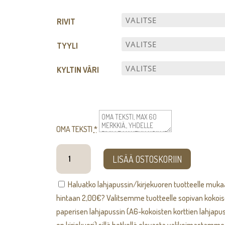
40,00€
-
RIVIT
53,00€
TYYLI
KYLTIN VÄRI
OMA TEKSTI
*
Pyöreä
LISÄÄ OSTOSKORIIN
tekstikyltti
OMALLA
Haluatko lahjapussin/kirjekuoren tuotteelle muk
TEKSTILLÄ
hintaan
2,00
€
? Valitsemme tuotteelle sopivan kokoi
määrä
paperisen lahjapussin (A6-kokoisten korttien lahjapus