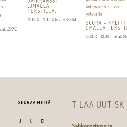
OVIKRANSSI
[OMALLA
TEKSTILLÄ]
A -
Hintaluokka:
49,00
€
–
110,00
€
(sis alv 25,5%)
SUORA – KYLTTI
49,00€
OMALLA TEKSTI
ntaluokka:
is alv 25,5%)
-
,00€
Hintaluok
42,00
€
–
43,00
€
(sis alv 2
110,00€
42,00€
,00€
-
43,00€
TILAA UUTISK
SEURAA MEITÄ
Sähköpostiosoite: