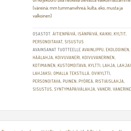
on kirjekuori) sillä hetkellä olevasta valikoimastamme
(väreinä; mm tummanvihreä, kulta, eko, musta ja
valkoinen)
OSASTOT:
ÄITIENPÄIVÄ
,
ISÄNPÄIVÄ
,
KAIKKI
,
KYLTIT
,
PERSONOITAVAT
,
SISUSTUS
AVAINSANAT TUOTTEELLE
AVAINLIPPU
,
EKOLOGINEN
,
HÄÄLAHJA
,
KOIVUVANERI
,
KOIVUVANERINEN
,
KOTIMAINEN
,
KUSTOMOITAVA
,
KYLTTI
,
LAHJA
,
LAHJA
LAHJAKSI
,
OMALLA TEKSTILLÄ
,
OVIKYLTTI
,
PERSONOITAVA
,
PUINEN
,
PYÖREÄ
,
RISTIÄISLAHJA
,
SISUSTUS
,
SYNTYMÄPÄIVÄLAHJA
,
VANERI
,
VANERIN