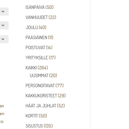
tuotetta
50
ISÄNPÄIVÄ
50
tuotetta
22
VANHUUDET
22
tuotetta
40
JOULU
40
tuotetta
11
PÄÄSIÄINEN
11
tuotetta
14
POISTUVAT
14
tuotetta
17
YRITYKSILLE
17
tuotetta
264
KAIKKI
264
tuotetta
20
UUSIMMAT
20
tuotetta
77
PERSONOITAVAT
77
tuotetta
29
KAKKUKORISTEET
29
tuotetta
52
HÄÄT JA JUHLAT
52
aan
tuotetta
sen
50
KORTIT
50
si
tuotetta
135
SISUSTUS
135