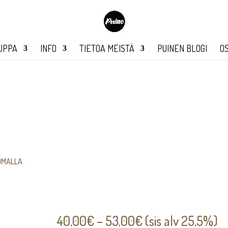
UPPA
INFO
TIETOA MEISTÄ
PUINEN BLOGI
O
 OMALLA
Hintaluokka:
40,00
€
–
53,00
€
(sis alv 25,5%)