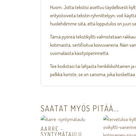
Huom: Jotta tekstisi asettuu täydellisesti ky
erityistoiveita tekstin ryhmittelyyn, voit käyt
huolehdimme siitä, että lopputulos on juuri se
Tämä pyöreä tekstikyltti valmistetaan rakka
kotimaista, sertifioitua koivuvaneria. Näin v
suomalaista käsityöperinnettä.
Tee kodistasi tai lahjasta henkilökohtainen ja 
pelkkä koriste, se on sanoma, joka koskettaa j
SAATAT MYÖS PITÄÄ...
AARRE -
SYNTYMÄTAULU