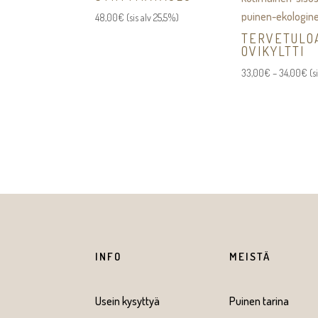
48,00
€
(sis alv 25,5%)
TERVETULO
OVIKYLTTI
Hi
33,00
€
–
34,00
€
(s
33
-
34
INFO
MEISTÄ
Usein kysyttyä
Puinen tarina