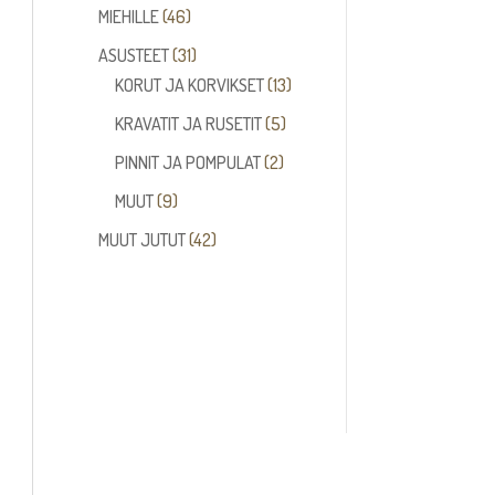
tuotetta
46
MIEHILLE
46
tuotetta
31
ASUSTEET
31
tuotetta
13
KORUT JA KORVIKSET
13
tuotetta
5
KRAVATIT JA RUSETIT
5
tuotetta
2
PINNIT JA POMPULAT
2
tuotetta
9
MUUT
9
tuotetta
42
MUUT JUTUT
42
tuotetta