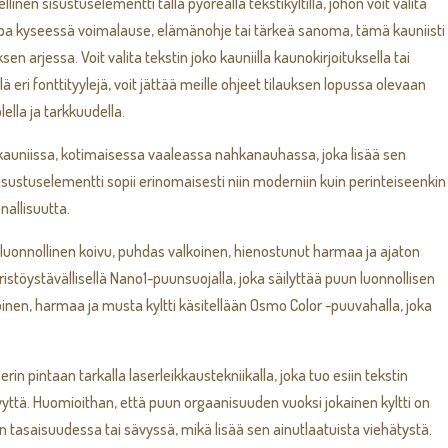
sellinen sisustuselementti tällä pyöreällä tekstikyltillä, johon voit valita
. Olipa kyseessä voimalause, elämänohje tai tärkeä sanoma, tämä kauniisti
sen arjessa. Voit valita tekstin joko kauniilla kaunokirjoituksella tai
tellä eri fonttityylejä, voit jättää meille ohjeet tilauksen lopussa olevaan
lla ja tarkkuudella.
uu kauniissa, kotimaisessa vaaleassa nahkanauhassa, joka lisää sen
isustuselementti sopii erinomaisesti niin moderniin kuin perinteiseenkin
nallisuutta.
ä: luonnollinen koivu, puhdas valkoinen, hienostunut harmaa ja ajaton
istöystävällisellä Nano1-puunsuojalla, joka säilyttää puun luonnollisen
oinen, harmaa ja musta kyltti käsitellään Osmo Color -puuvahalla, joka
n pintaan tarkalla laserleikkaustekniikalla, joka tuo esiin tekstin
yttä. Huomioithan, että puun orgaanisuuden vuoksi jokainen kyltti on
innan tasaisuudessa tai sävyssä, mikä lisää sen ainutlaatuista viehätystä.