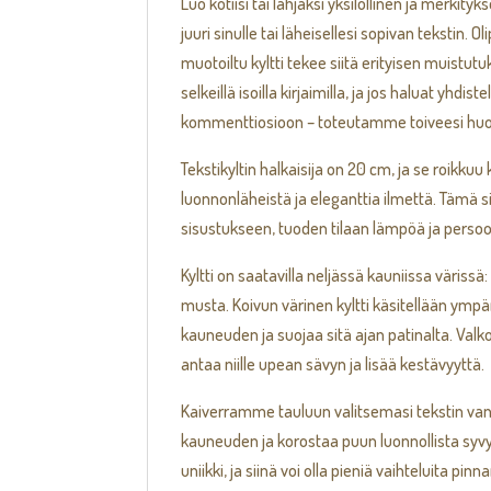
Luo kotiisi tai lahjaksi yksilöllinen ja merkityk
juuri sinulle tai läheisellesi sopivan tekstin
muotoiltu kyltti tekee siitä erityisen muistutuk
selkeillä isoilla kirjaimilla, ja jos haluat yhdis
kommenttiosioon – toteutamme toiveesi huole
Tekstikyltin halkaisija on 20 cm, ja se roikk
luonnonläheistä ja eleganttia ilmettä. Tämä s
sisustukseen, tuoden tilaan lämpöä ja persoo
Kyltti on saatavilla neljässä kauniissa väriss
musta. Koivun värinen kyltti käsitellään ympär
kauneuden ja suojaa sitä ajan patinalta. Valk
antaa niille upean sävyn ja lisää kestävyyttä.
Kaiverramme tauluun valitsemasi tekstin vaneri
kauneuden ja korostaa puun luonnollista syvy
uniikki, ja siinä voi olla pieniä vaihteluita p